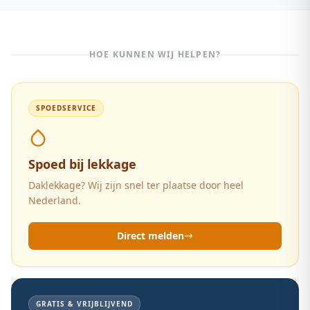
gehele gebouw. Controleer uw VvE-documenten. De VvE-
verzekering dekt stormschade aan het dak maar niet
slijtage.
HOE KUNNEN WIJ HELPEN?
SPOEDSERVICE
Spoed bij lekkage
Daklekkage? Wij zijn snel ter plaatse door heel
Nederland.
Direct melden
GRATIS & VRIJBLIJVEND