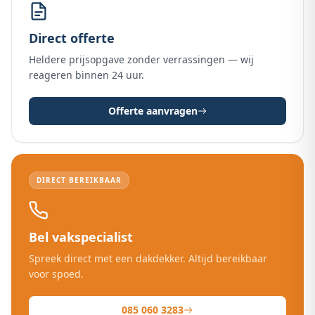
Direct offerte
Heldere prijsopgave zonder verrassingen — wij
reageren binnen 24 uur.
Offerte aanvragen
DIRECT BEREIKBAAR
Bel vakspecialist
Spreek direct met een dakdekker. Altijd bereikbaar
voor spoed.
085 060 3283