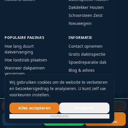
Dakdekker Houten
Schoorsteen Zeist
Nieuwegein
POPULAIRE PAGINA'S
INFORMATIE
Hoe lang duurt
Contact opnemen
dakvervanging
Gratis dakinspectie
Hoe loodslab plaatsen
Spoedreparatie dak
Wanneer dakpannen
Blog & advies
vervangen
Privacybeleid
Levensduur EPDM dak
Wij gebruiken cookies om de website te verbeteren
en bezoekersgedrag te analyseren. U kunt zelf uw
Dak lekt water
voorkeuren instellen.
Subsidie dakrenovatie
Verzekering bij dakschade
Gratis dakinspectie starten
Alles accepteren
Weigeren
Voorkeuren
Bel nu
WhatsApp
Gratis inspectie