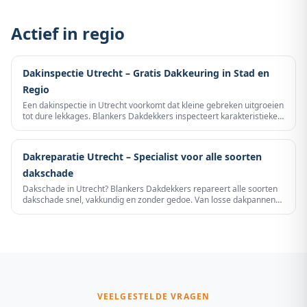
Actief in regio
Dakinspectie Utrecht – Gratis Dakkeuring in Stad en
Regio
Een dakinspectie in Utrecht voorkomt dat kleine gebreken uitgroeien
tot dure lekkages. Blankers Dakdekkers inspecteert karakteristieke
jaren-30 woningen in Wittevrouwen en Lombok, platte daken in
Overvecht en nieuwbouw in Leidsche Rijn. Gratis bij offerte-
aanvraag, met schriftelijk rapport en foto’s.
Dakreparatie Utrecht – Specialist voor alle soorten
dakschade
Dakschade in Utrecht? Blankers Dakdekkers repareert alle soorten
dakschade snel, vakkundig en zonder gedoe. Van losse dakpannen
tot lekke loodslabben — wij staan binnen 24 uur voor u klaar.
VEELGESTELDE VRAGEN