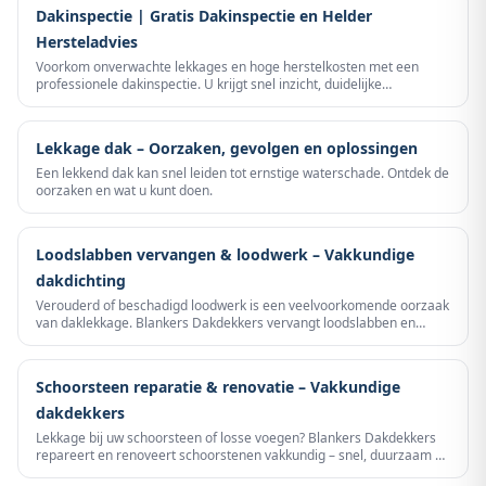
Dakinspectie | Gratis Dakinspectie en Helder
Hersteladvies
Voorkom onverwachte lekkages en hoge herstelkosten met een
professionele dakinspectie. U krijgt snel inzicht, duidelijke
prioriteiten en een eerlijk advies zonder verkooppraat.
Lekkage dak – Oorzaken, gevolgen en oplossingen
Een lekkend dak kan snel leiden tot ernstige waterschade. Ontdek de
oorzaken en wat u kunt doen.
Loodslabben vervangen & loodwerk – Vakkundige
dakdichting
Verouderd of beschadigd loodwerk is een veelvoorkomende oorzaak
van daklekkage. Blankers Dakdekkers vervangt loodslabben en
loodwerk professioneel – voor een blijvend waterdicht dak.
Schoorsteen reparatie & renovatie – Vakkundige
dakdekkers
Lekkage bij uw schoorsteen of losse voegen? Blankers Dakdekkers
repareert en renoveert schoorstenen vakkundig – snel, duurzaam en
tegen een scherpe prijs.