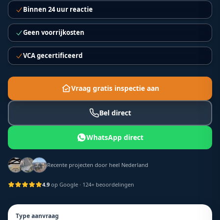
Binnen 24 uur reactie
Geen voorrijkosten
VCA gecertificeerd
Vraag gratis inspectie aan
Bel direct
WhatsApp direct
Recente projecten door heel Nederland
4.9
op Google
· 124+ beoordelingen
Type aanvraag