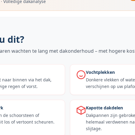
·
Volledige dakanalyse
u dit?
aren wachten te lang met dakonderhoud – met hogere kost
Vochtplekken
 naar binnen via het dak,
Donkere vlekken of wat
ige regen of vorst.
verschijnen op uw plaf
rk
Kapotte dakdelen
 de schoorsteen of
Dakpannen zijn gebroke
t los of vertoont scheuren.
helemaal verdwenen na 
slijtage.