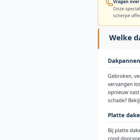
Vragen over
Onze special
scherpe offe
Welke da
Dakpannen 
Gebroken, ve
vervangen lo
opnieuw vast
schade? Beki
Platte dak
Bij platte da
rond doorvoe