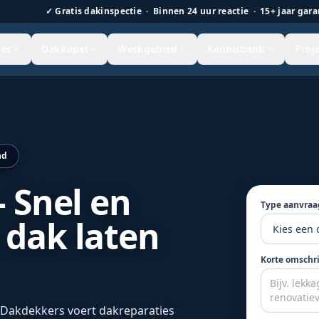
✓
Gratis dakinspectie · Binnen 24 uur reactie · 15+ jaar gara
es
Dakkapel
Werkgebied
Kennisbank
Proj
 Nederland.
nd
 Snel en
Type aanvraa
dak laten
Korte omschr
 Dakdekkers voert dakreparaties