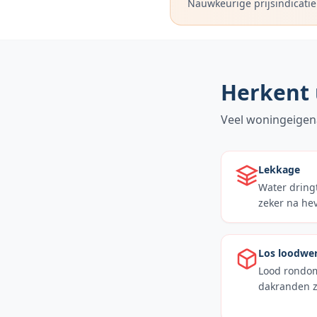
Nauwkeurige prijsindicatie
Herkent 
Veel woningeigen
Lekkage
Water dringt
zeker na hev
Los loodwe
Lood rondom
dakranden zi