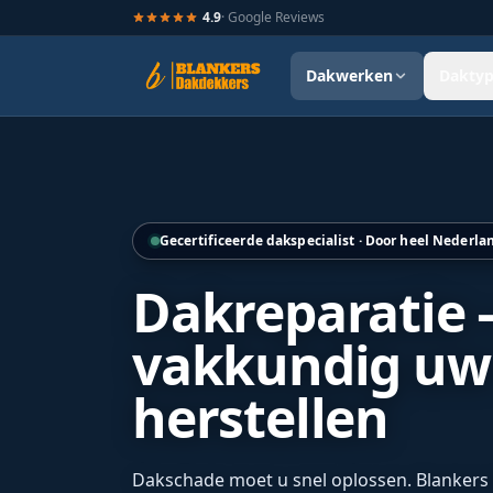
4.9
· Google Reviews
Dakwerken
Daktyp
Hellend dak renovatie door Blankers Dakdekkers door heel
Gecertificeerde dakspecialist · Door heel Nederla
Dakreparatie –
vakkundig uw 
herstellen
Dakschade moet u snel oplossen. Blankers