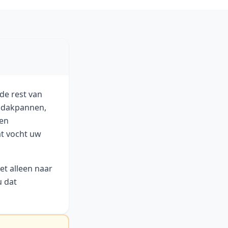
de rest van
n dakpannen,
een
at vocht uw
et alleen naar
u dat