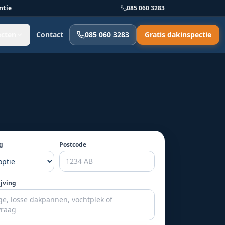
ntie
085 060 3283
ecten
Contact
085 060 3283
Gratis dakinspectie
g
Postcode
ijving