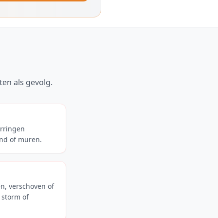
en als gevolg.
erringen
ond of muren.
n, verschoven of
storm of