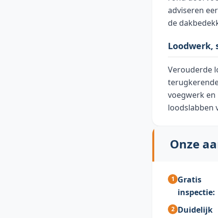
adviseren eer
de dakbedek
Loodwerk, 
Verouderde l
terugkerende 
voegwerk en 
loodslabben 
Onze aa
Gratis
inspectie:
Duidelijk