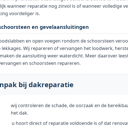
lijk wanneer reparatie nog zinvol is of wanneer
volledige v
king
voordeliger is.
schoorsteen en gevelaansluitingen
oodslabben en open voegen rondom de schoorsteen veroo
lekkages. Wij repareren of vervangen het loodwerk, herste
maken de aansluiting weer waterdicht. Meer daarover lees
vervangen
en
schoorsteen repareren
.
npak bij dakreparatie
wij controleren de schade, de oorzaak en de bereikba
het dak.
u hoort direct of reparatie voldoende is of dat renova