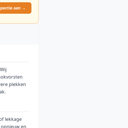
spectie aan →
Wij
nokvorsten
dere plekken
ak
.
 of lekkage
n opnieuw en