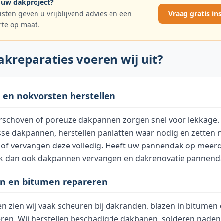
 uw dakproject?
isten geven u vrijblijvend advies en een
Vraag gratis in
rte op maat.
kreparaties voeren wij uit?
en nokvorsten herstellen
rschoven of poreuze dakpannen zorgen snel voor lekkage. 
sse dakpannen, herstellen panlatten waar nodig en zetten 
 of vervangen deze volledig. Heeft uw pannendak op meer
jk dan ook
dakpannen vervangen
en
dakrenovatie pannend
en en bitumen repareren
ken zien wij vaak scheuren bij dakranden, blazen in bitumen
ren. Wij herstellen beschadigde dakbanen, solderen nade