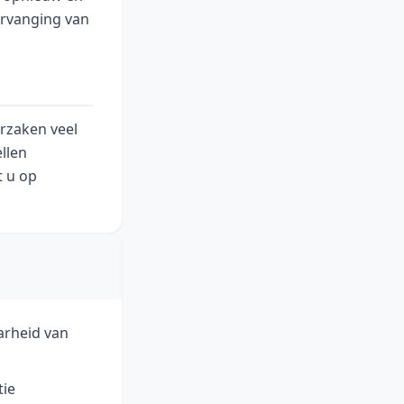
ervanging van
rzaken veel
llen
t u op
arheid van
tie