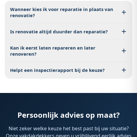
Wanneer kies ik voor reparatie in plaats van
renovatie?
Bij lokale schade en een verder gezond dak is reparatie
Is renovatie altijd duurder dan reparatie?
meestal voldoende en voordeliger.
In eerste investering vaak wel, maar bij terugkerende
Kan ik eerst laten repareren en later
problemen kan renovatie op middellange termijn
renoveren?
goedkoper zijn dan meerdere losse reparaties.
Ja. Bij acute schade is snelle reparatie logisch. Plan
Helpt een inspectierapport bij de keuze?
daarna een inspectie om te bepalen of renovatie alsnog
wenselijk is.
Ja, een inspectierapport maakt de technische staat
objectief en helpt een onderbouwde keuze maken
tussen herstel en renovatie.
Persoonlijk advies op maat?
Niet zeker welke keuze het best past bij uw situatie?
Onze vakdakdekkers geven u vrijblijvend eerlijk advies