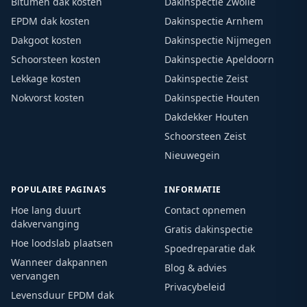
Bitumen dak kosten
Dakinspectie Zwolle
EPDM dak kosten
Dakinspectie Arnhem
Dakgoot kosten
Dakinspectie Nijmegen
Schoorsteen kosten
Dakinspectie Apeldoorn
Lekkage kosten
Dakinspectie Zeist
Nokvorst kosten
Dakinspectie Houten
Dakdekker Houten
Schoorsteen Zeist
Nieuwegein
POPULAIRE PAGINA'S
INFORMATIE
Hoe lang duurt
Contact opnemen
dakvervanging
Gratis dakinspectie
Hoe loodslab plaatsen
Spoedreparatie dak
Wanneer dakpannen
Blog & advies
vervangen
Privacybeleid
Levensduur EPDM dak