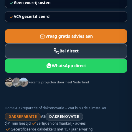
Geen voorrijkosten
VCA gecertificeerd
Vraag gratis advies aan
Bel direct
WhatsApp direct
Recente projecten door heel Nederland
Home
›
Dakreparatie of dakrenovatie – Wat is nu de slimste keuze?
DAKREPARATIE
VS
DAKRENOVATIE
1
min leestijd
Eerlijk en onafhankelijk advies
Gecertificeerde dakdekkers met 15+ jaar ervaring