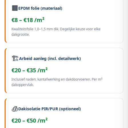
🟫
EPDM folie (materiaal)
€8 – €18 /m²
Kwaliteitsfolie 1,0–1,5 mm dik. Degelijke keuze voor elke
dakgrootte.
🏗️
Arbeid aanleg (incl. detailwerk)
€20 – €35 /m²
Inclusief naden, kantafwerking en dakdoorvoeren. Per m²
dakoppervlak.
🧊
Dakisolatie PIR/PUR (optioneel)
€20 – €50 /m²