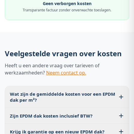
Geen verborgen kosten
Transparante factuur zonder onverwachte toeslagen.
Veelgestelde vragen over kosten
Heeft u een andere vraag over tarieven of
werkzaamheden?
Neem contact op.
Wat zijn de gemiddelde kosten voor een EPDM
dak per m²?
De gemiddelde totaalkosten voor een EPDM dak liggen
Zijn EPDM dak kosten inclusief BTW?
tussen €35 en €75 per m² inclusief materiaal en arbeid.
Voor kleine daken (15–20 m²) rekent u op €700 – €1.500
Prijzen worden doorgaans exclusief BTW opgegeven. Op
volledig aangelegd.
Krijg ik garantie op een nieuw EPDM dak?
renovatie van woningen ouder dan 2 jaar geldt 9% BTW