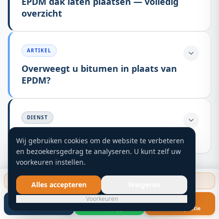
EPDM dak laten plaatsen — volledig
overzicht
ARTIKEL
Overweegt u bitumen in plaats van
EPDM?
DIENST
EPDM lekkage laten repareren
Wij gebruiken cookies om de website te verbeteren
en bezoekersgedrag te analyseren. U kunt zelf uw
voorkeuren instellen.
Gratis dakinspectie starten
Alles accepteren
Weigeren
Voorkeuren
Bel nu
WhatsApp
Gratis inspectie
HOE KUNNEN WIJ HELPEN?