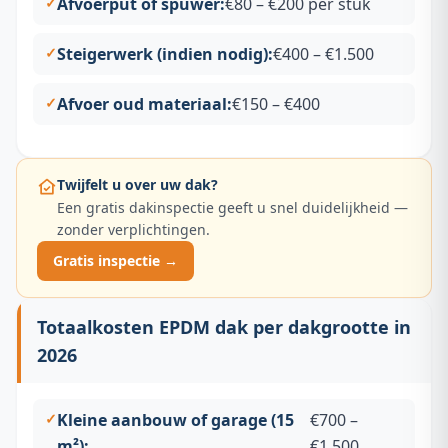
Afvoerput of spuwer:
€80 – €200 per stuk
Steigerwerk (indien nodig):
€400 – €1.500
Afvoer oud materiaal:
€150 – €400
Twijfelt u over uw dak?
Een gratis dakinspectie geeft u snel duidelijkheid —
zonder verplichtingen.
Gratis inspectie →
Totaalkosten EPDM dak per dakgrootte in
2026
Kleine aanbouw of garage (15
€700 –
m²):
€1.500