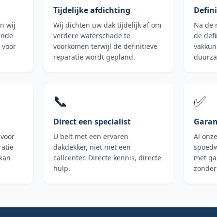
Tijdelijke afdichting
Defini
n wij
Wij dichten uw dak tijdelijk af om
Na de 
ende
verdere waterschade te
de defi
 voor
voorkomen terwijl de definitieve
vakkun
reparatie wordt gepland.
duurza
📞
✅
Direct een specialist
Garan
 voor
U belt met een ervaren
Al onz
atie
dakdekker, niet met een
spoedw
 kan
callcenter. Directe kennis, directe
met ga
hulp.
zonder