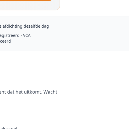
ke afdichting dezelfde dag
egistreerd · VCA
iceerd
ent dat het uitkomt. Wacht
akkapel