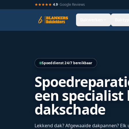
4.9
· Google Reviews
Dakwerken
Daktyp
Hellend dak renovatie door Blankers Dakdekkers door heel
Spoeddienst 24/7 bereikbaar
Spoedreparati
een specialist 
dakschade
Lekkend dak? Afgewaaide dakpannen? Elk uu