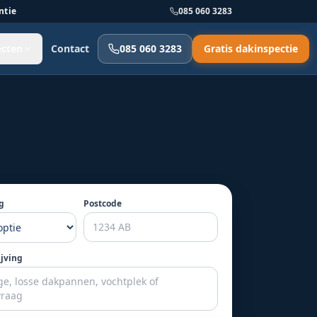
ntie
085 060 3283
ecten
Contact
085 060 3283
Gratis dakinspectie
g
Postcode
ijving