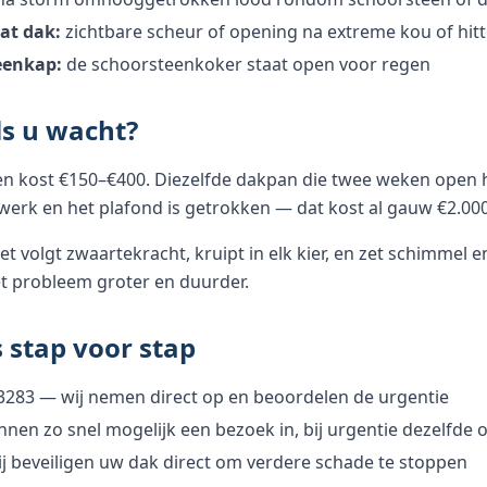
at dak:
zichtbare scheur of opening na extreme kou of hit
eenkap:
de schoorsteenkoker staat open voor regen
ls u wacht?
en kost €150–€400. Diezelfde dakpan die twee weken open 
utwerk en het plafond is getrokken — dat kost al gauw €2.0
 volgt zwaartekracht, kruipt in elk kier, en zet schimmel 
t probleem groter en duurder.
 stap voor stap
3283 — wij nemen direct op en beoordelen de urgentie
nnen zo snel mogelijk een bezoek in, bij urgentie dezelfde
j beveiligen uw dak direct om verdere schade te stoppen