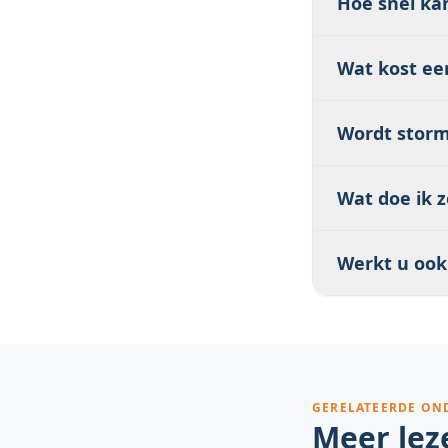
Hoe snel ka
Bij acute daks
Wat kost ee
direct 085 060
Een tijdelijke
Wordt storm
van de omvang,
spoedopdracht
Stormschade (w
Wat doe ik z
wordt doorgaa
schade docume
Leg emmers ne
Werkt u ook
waardevolle s
verzekeraar. Kl
Bij acute daks
spoedgevallen 
GERELATEERDE O
Meer lez