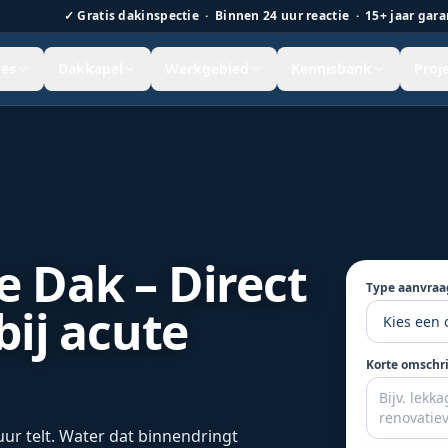
✓
Gratis dakinspectie · Binnen 24 uur reactie · 15+ jaar gara
es
Dakkapel
Werkgebied
Kennisbank
Proj
 Nederland.
e Dak – Direct
Type aanvraa
bij acute
Korte omschr
r telt. Water dat binnendringt