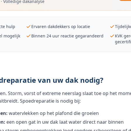
·
Volledige dakanalyse
cte hulp
Ervaren dakdekkers op locatie
Tijdelij
el mogelijk
Binnen 24 uur reactie gegarandeerd
KVK ger
gecertif
dreparatie van uw dak nodig?
en. Storm, vorst of extreme neerslag slaat toe op het mom
itbreidt. Spoedreparatie is nodig bij:
gen:
watervlekken op het plafond die groeien
n:
een open gat in uw dak laat water direct naar binnen
a storm omhooggetrokken lood rondom schoorsteen of d