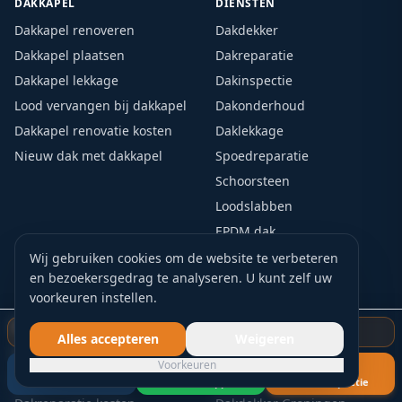
DAKKAPEL
DIENSTEN
Dakkapel renoveren
Dakdekker
Dakkapel plaatsen
Dakreparatie
Dakkapel lekkage
Dakinspectie
Lood vervangen bij dakkapel
Dakonderhoud
Dakkapel renovatie kosten
Daklekkage
Nieuw dak met dakkapel
Spoedreparatie
Schoorsteen
Loodslabben
EPDM dak
Dakgoot vervangen
Wij gebruiken cookies om de website te verbeteren
en bezoekersgedrag te analyseren. U kunt zelf uw
Nokvorsten
voorkeuren instellen.
KOSTEN
LOCATIES
Gratis dakinspectie starten
Alles accepteren
Weigeren
Nieuw dak kosten
Dakdekker Utrecht
Voorkeuren
Dakdekker kosten
Dakinspectie Utrecht
Bel nu
WhatsApp
Gratis inspectie