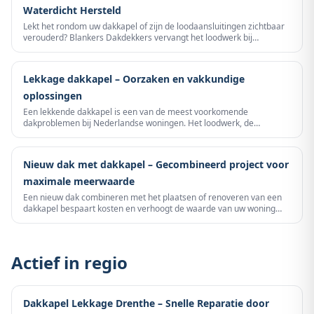
Waterdicht Hersteld
Lekt het rondom uw dakkapel of zijn de loodaansluitingen zichtbaar
verouderd? Blankers Dakdekkers vervangt het loodwerk bij
dakkapellen vakkundig en definitief – van zijflensen tot de overgang
met het pannendak.
Lekkage dakkapel – Oorzaken en vakkundige
oplossingen
Een lekkende dakkapel is een van de meest voorkomende
dakproblemen bij Nederlandse woningen. Het loodwerk, de
aansluiting met het dakvlak of de dakbedekking van de dakkapel zelf
zijn de meest voorkomende boosdoeners. Snel handelen voorkomt
waterschade aan vloer, muren en isolatie.
Nieuw dak met dakkapel – Gecombineerd project voor
maximale meerwaarde
Een nieuw dak combineren met het plaatsen of renoveren van een
dakkapel bespaart kosten en verhoogt de waarde van uw woning
aanzienlijk. Blankers Dakdekkers begeleidt het volledige project.
Actief in regio
Dakkapel Lekkage Drenthe – Snelle Reparatie door