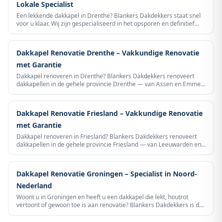
Lokale Specialist
Een lekkende dakkapel in Drenthe? Blankers Dakdekkers staat snel
voor u klaar. Wij zijn gespecialiseerd in het opsporen en definitief
repareren van dakkapel lekkages in heel Drenthe – van Assen en
Emmen tot Meppel en Coevorden. Geen tijdelijke oplossing maar
een vakkundige, duurzame reparatie.
Dakkapel Renovatie Drenthe – Vakkundige Renovatie
met Garantie
Dakkapel renoveren in Drenthe? Blankers Dakdekkers renoveert
dakkapellen in de gehele provincie Drenthe — van Assen en Emmen
tot Meppel en Coevorden. Complete renovatie van dakbedekking,
loodwerk, kitnaden en betimmering. Gratis inspectie, transparante
offerte, garantie op alle werkzaamheden.
Dakkapel Renovatie Friesland – Vakkundige Renovatie
met Garantie
Dakkapel renoveren in Friesland? Blankers Dakdekkers renoveert
dakkapellen in de gehele provincie Friesland — van Leeuwarden en
Drachten tot Harlingen en Dokkum. Het Friese kustklimaat stelt hoge
eisen aan dakkapellen. Wij gebruiken klimaatbestendige materialen
en bieden garantie op alle werkzaamheden.
Dakkapel Renovatie Groningen – Specialist in Noord-
Nederland
Woont u in Groningen en heeft u een dakkapel die lekt, houtrot
vertoont of gewoon toe is aan renovatie? Blankers Dakdekkers is de
specialist voor dakkapel renovatie in de stad Groningen en de hele
provincie. Met meer dan 15 jaar ervaring in Noord-Nederland