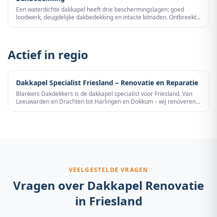
Een waterdichte dakkapel heeft drie beschermingslagen: goed
loodwerk, deugdelijke dakbedekking en intacte kitnaden. Ontbreekt
er maar één schakel, dan dringt water binnen. Blankers Dakdekkers
zorgt dat uw dakkapel op alle fronten waterdicht is — met garantie.
Actief in regio
Dakkapel Specialist Friesland – Renovatie en Reparatie
Blankers Dakdekkers is de dakkapel specialist voor Friesland. Van
Leeuwarden en Drachten tot Harlingen en Dokkum – wij renoveren
en repareren dakkapellen in de hele provincie. Het Friese
kustklimaat stelt hoge eisen aan dakkapellen, en wij hebben de
ervaring en kennis om uw dakkapel duurzaam weerbestendig te
maken.
VEELGESTELDE VRAGEN
Vragen over
Dakkapel Renovatie
in
Friesland