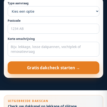
Type aanvraag
Postcode
Korte omschrijving
Gratis dakcheck starten →
UITGEBREIDE DAKSCAN
Check uw dakkapel op lekkage of slijtage