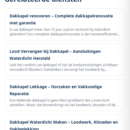
Dakkapel renoveren – Complete dakkapelrenovatie
met garantie
Is uw dakkapel meer dan 15 jaar oud en vertoont hij meerdere
gebreken? Een complete dakkapelrenovatie is dan kostenefficiënter
dan meerdere losse reparaties. Blankers Dakdekkers renoveert uw
dakkapel van dakbedekking tot loodwerk — duurzaam, vakkundig en
met garantie.
Lood Vervangen bij Dakkapel – Aansluitingen
Waterdicht Hersteld
Lekt het rondom uw dakkapel of zijn de loodaansluitingen zichtbaar
verouderd? Blankers Dakdekkers vervangt het loodwerk bij
dakkapellen vakkundig en definitief – van zijflensen tot de overgang
met het pannendak.
Dakkapel Lekkage – Oorzaken en Vakkundige
Reparatie
Een lekkende dakkapel is geen klein probleem dat u even kunt
uitstellen. Water dat binnendringt via het loodwerk, kitnaden of de
dakbedekking veroorzaakt houtrot, schimmel en isolatieschade – en
die schade escaleert snel. Blankers Dakdekkers repareert dakkapel
lekkages vakkundig en duurzaam in heel Noord-Nederland.
Dakkapel Waterdicht Maken – Loodwerk, Kitnaden en
Dakbedekking