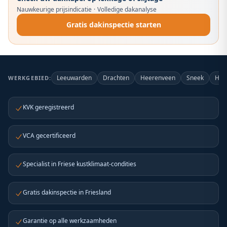
Nauwkeurige prijsindicatie
·
Volledige dakanalyse
Gratis dakinspectie starten
Leeuwarden
Drachten
Heerenveen
Sneek
Har
WERKGEBIED:
KVK geregistreerd
VCA gecertificeerd
Specialist in Friese kustklimaat-condities
Gratis dakinspectie in Friesland
Garantie op alle werkzaamheden