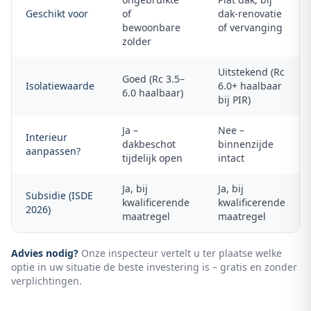
Geschikt voor
of
dak-renovatie
bewoonbare
of vervanging
zolder
Uitstekend (Rc
Goed (Rc 3.5–
Isolatiewaarde
6.0+ haalbaar
6.0 haalbaar)
bij PIR)
Ja –
Nee –
Interieur
dakbeschot
binnenzijde
aanpassen?
tijdelijk open
intact
Ja, bij
Ja, bij
Subsidie (ISDE
kwalificerende
kwalificerende
2026)
maatregel
maatregel
Advies nodig?
Onze inspecteur vertelt u ter plaatse welke
optie in uw situatie de beste investering is – gratis en zonder
verplichtingen.