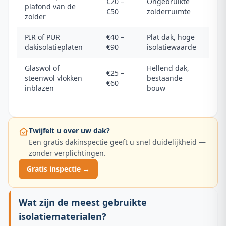
€20 –
Ongebruikte
plafond van de
€50
zolderruimte
zolder
PIR of PUR
€40 –
Plat dak, hoge
dakisolatieplaten
€90
isolatiewaarde
Glaswol of
Hellend dak,
€25 –
steenwol vlokken
bestaande
€60
inblazen
bouw
Twijfelt u over uw dak?
Een gratis dakinspectie geeft u snel duidelijkheid —
zonder verplichtingen.
Gratis inspectie →
Wat zijn de meest gebruikte
isolatiematerialen?