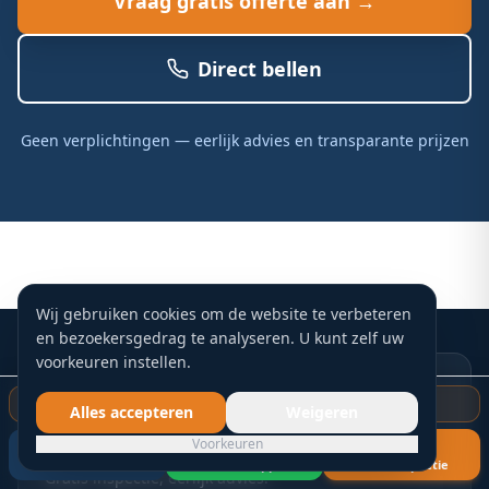
Vraag gratis offerte aan →
Direct bellen
Geen verplichtingen — eerlijk advies en transparante prijzen
Wij gebruiken cookies om de website te verbeteren
en bezoekersgedrag te analyseren. U kunt zelf uw
voorkeuren instellen.
Schade aan uw dak? Of gewoon
Gratis dakinspectie starten
Alles accepteren
Weigeren
preventief nakijken?
Voorkeuren
Blankers Dakdekkers – actief door heel Nederland.
Bel nu
WhatsApp
Gratis inspectie
Gratis inspectie, eerlijk advies.