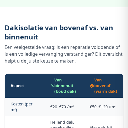
Dakisolatie van bovenaf vs. van
binnenuit
Een veelgestelde vraag: is een reparatie voldoende of
is een volledige vervanging verstandiger? Dit overzicht
helpt u de juiste keuze te maken.
Van
Van
Aspect
🔧
binnenuit
🏠
bovenaf
(koud dak)
(warm dak)
Kosten (per
€20–€70 /m²
€50–€120 /m²
m²)
Hellend dak,
ongebruikte
Plat dak, bij