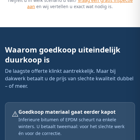
Twijfelt u in welk scenario u valt?
Vraag een gratis inspectie
aan
en wij vertellen u exact wat nodig is.
Waarom goedkoop uiteindelijk
duurkoop is
De laagste offerte klinkt aantrekkelijk. Maar bij
dakwerk betaalt u de prijs van slechte kwaliteit dubbel
– of meer.
⚠️
Goedkoop materiaal gaat eerder kapot
Inferieure bitumen of EPDM scheurt na enkele
winters. U betaalt tweemaal: voor het slechte werk
én voor de correctie.