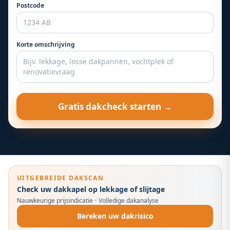
Postcode
Korte omschrijving
Gratis dakcheck starten →
UITGEBREIDE DAKSCAN
Check uw dakkapel op lekkage of slijtage
Nauwkeurige prijsindicatie
·
Volledige dakanalyse
Bereken uw dakrisico