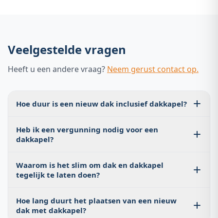
Veelgestelde vragen
Heeft u een andere vraag?
Neem gerust contact op.
Hoe duur is een nieuw dak inclusief dakkapel?
Een gecombineerd project voor een nieuw pannendak
Heb ik een vergunning nodig voor een
plus een standaard dakkapel kost gemiddeld €14.000 tot
dakkapel?
€22.000, afhankelijk van de dakgrootte en het
dakkapeltype.
Voor de meeste dakkapellen is een
Waarom is het slim om dak en dakkapel
omgevingsvergunning vereist. Er zijn uitzonderingen
tegelijk te laten doen?
voor kleine dakkapellen aan de achterzijde van de
woning die voldoen aan de standaard bouwplantoets.
U bespaart aanzienlijk op steigerwerk en arbeid doordat
Blankers Dakdekkers helpt u bij de vergunningcheck.
Hoe lang duurt het plaatsen van een nieuw
beide projecten tegelijk worden uitgevoerd. Bovendien
dak met dakkapel?
is de aansluiting van dakkapel en dakbedekking dan