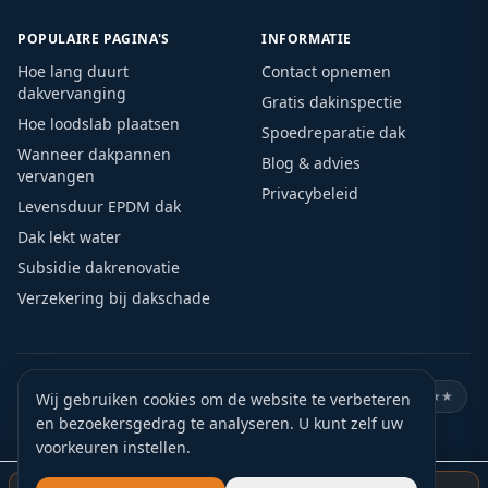
POPULAIRE PAGINA'S
INFORMATIE
Hoe lang duurt
Contact opnemen
dakvervanging
Gratis dakinspectie
Hoe loodslab plaatsen
Spoedreparatie dak
Wanneer dakpannen
Blog & advies
vervangen
Privacybeleid
Levensduur EPDM dak
Dak lekt water
Subsidie dakrenovatie
Verzekering bij dakschade
🏛️
KVK geregistreerd
🛡️
VCA gecertificeerd
⭐
Google ★★★★★
Wij gebruiken cookies om de website te verbeteren
en bezoekersgedrag te analyseren. U kunt zelf uw
🏅
15+ jaar ervaring
📍
Actief door heel Nederland
voorkeuren instellen.
✅
Gratis offerte