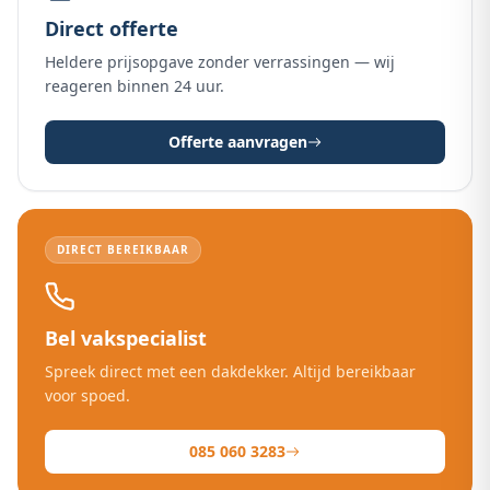
Direct offerte
Heldere prijsopgave zonder verrassingen — wij
reageren binnen 24 uur.
Offerte aanvragen
DIRECT BEREIKBAAR
Bel vakspecialist
Spreek direct met een dakdekker. Altijd bereikbaar
voor spoed.
085 060 3283