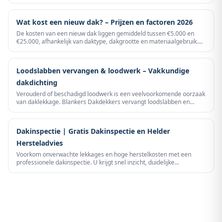
inspectie en sloopwerk tot nieuwe dakbedekking en garantie op het
eindresultaat.
Wat kost een nieuw dak? – Prijzen en factoren 2026
De kosten van een nieuw dak liggen gemiddeld tussen €5.000 en
€25.000, afhankelijk van daktype, dakgrootte en materiaalgebruik.
Bekijk eerlijke prijzen en vraag een gratis offerte aan.
Loodslabben vervangen & loodwerk – Vakkundige
dakdichting
Verouderd of beschadigd loodwerk is een veelvoorkomende oorzaak
van daklekkage. Blankers Dakdekkers vervangt loodslabben en
loodwerk professioneel – voor een blijvend waterdicht dak.
Dakinspectie | Gratis Dakinspectie en Helder
Hersteladvies
Voorkom onverwachte lekkages en hoge herstelkosten met een
professionele dakinspectie. U krijgt snel inzicht, duidelijke
prioriteiten en een eerlijk advies zonder verkooppraat.