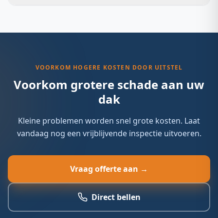
optimaal waterdicht.
Een gecombineerd project duurt doorgaans 2 tot 3
weken, afhankelijk van de omvang en complexiteit.
VOORKOM HOGERE KOSTEN DOOR UITSTEL
Voorkom grotere schade aan uw
dak
Kleine problemen worden snel grote kosten. Laat
vandaag nog een vrijblijvende inspectie uitvoeren.
Vraag offerte aan →
Direct bellen