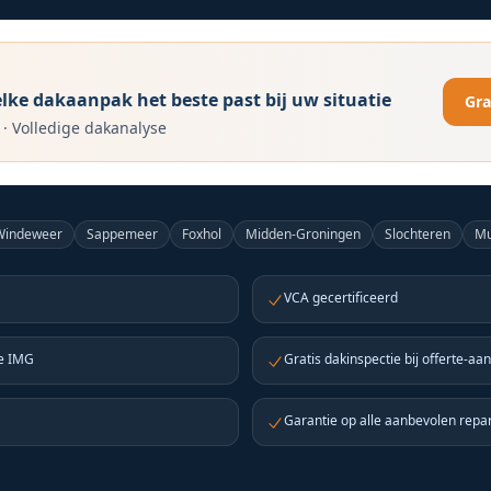
ke dakaanpak het beste past bij uw situatie
Gra
·
Volledige dakanalyse
-Windeweer
Sappemeer
Foxhol
Midden-Groningen
Slochteren
M
VCA gecertificeerd
ie IMG
Gratis dakinspectie bij offerte-aa
Garantie op alle aanbevolen repa