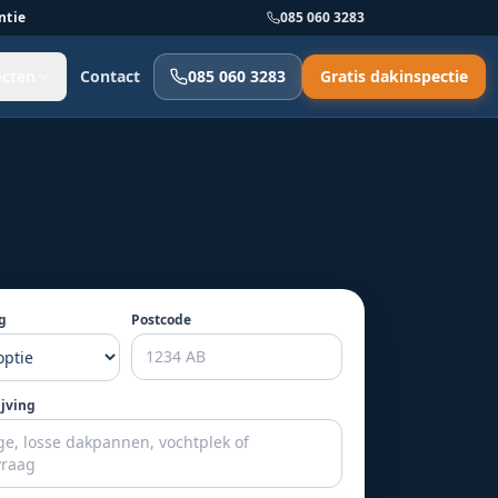
ntie
085 060 3283
ecten
Contact
085 060 3283
Gratis dakinspectie
g
Postcode
ijving