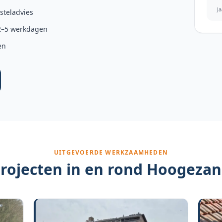
J
rsteladvies
2–5 werkdagen
en
UITGEVOERDE WERKZAAMHEDEN
rojecten in en rond
Hoogezan