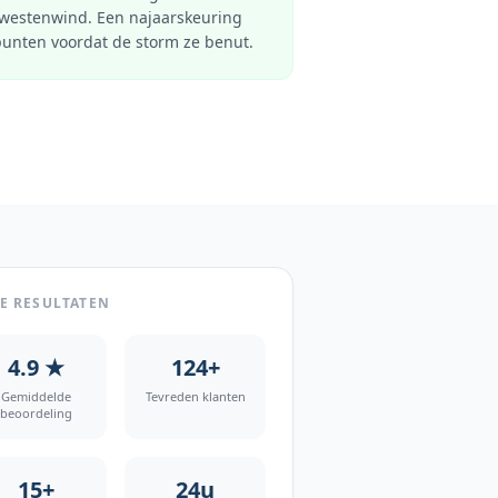
westenwind. Een najaarskeuring
punten voordat de storm ze benut.
E RESULTATEN
4.9 ★
124+
Gemiddelde
Tevreden klanten
beoordeling
15+
24u