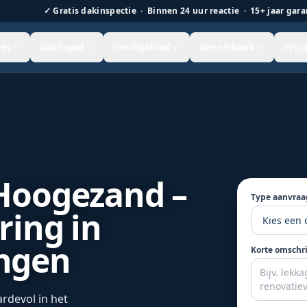
✓
Gratis dakinspectie · Binnen 24 uur reactie · 15+ jaar gara
es
Dakkapel
Werkgebied
Kennisbank
Proj
n een echte dakreparatie.
Hoogezand –
Type aanvraa
ring in
ngen
Korte omschr
rdevol in het