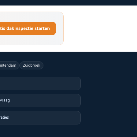
tis dakinspectie starten
untendam
Zuidbroek
nvraag
raties