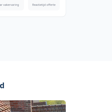
aar vakervaring
Reactietijd offerte
d