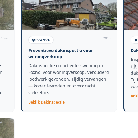
2026
2025
FOXHOL
Preventieve dakinspectie voor
Dak
woningverkoop
Ins
e
Dakinspectie op arbeiderswoning in
rij
in
Foxhol voor woningverkoop. Verouderd
dak
loodwerk gevonden. Tijdig vervangen
Tij
— koper tevreden en overdracht
voo
.
vlekkeloos.
Bek
Bekijk
Dakinspectie