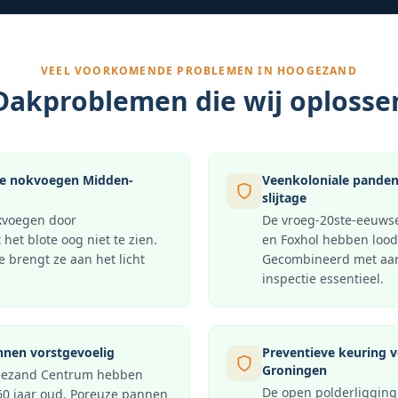
VEEL VOORKOMENDE PROBLEMEN IN
HOOGEZAND
Dakproblemen die wij oplosse
de nokvoegen Midden-
Veenkoloniale panden
slijtage
kvoegen door
De vroeg-20ste-eeuws
 het blote oog niet te zien.
en Foxhol hebben lood
e brengt ze aan het licht
Gecombineerd met aard
inspectie essentieel.
nen vorstgevoelig
Preventieve keuring 
Groningen
gezand Centrum hebben
De open polderliggin
0 jaar oud. Poreuze pannen