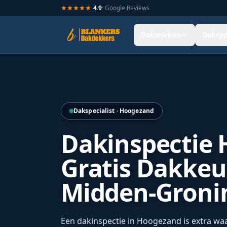
4.9
· Google Reviews
Dakwerken
Daktyp
Detailopname van vernieuwde nokvorsten als onderdeel va
Dakspecialist · Hoogezand
Dakinspectie 
Gratis Dakkeu
Midden-Groni
Een dakinspectie in Hoogezand is extra waa