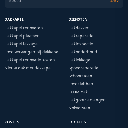
Spoed
24/7
DAKKAPEL
DIENSTEN
Dakkapel renoveren
Dakdekker
Dakkapel plaatsen
Dakreparatie
Dakkapel lekkage
Dakinspectie
Lood vervangen bij dakkapel
Dakonderhoud
Dakkapel renovatie kosten
Daklekkage
Nieuw dak met dakkapel
Spoedreparatie
Schoorsteen
Loodslabben
EPDM dak
Dakgoot vervangen
Nokvorsten
KOSTEN
LOCATIES