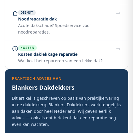
DIENST
Noodreparatie dak
Acute dakschade? Spoedservice voor
noodreparaties.
KOSTEN
Kosten daklekkage reparatie
Wat kost het repareren van een lekke dak?
PRAKTISCH ADVIES VAN
Blankers Dakdekkers
Dit artikel is geschreven op basis van praktijkervaring
in de dakdekkerij. Blankers Dakdekkers werkt dagelijks
aan daken door heel Nederland. Wij geven eerlijk
advies — ook als dat betekent dat een reparatie nog
even kan wachten.