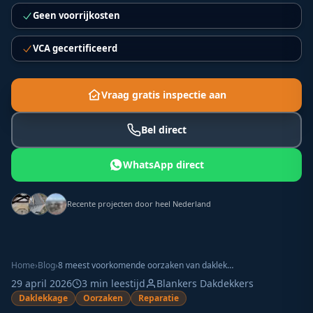
Geen voorrijkosten
VCA gecertificeerd
Vraag gratis inspectie aan
Bel direct
WhatsApp direct
Recente projecten door heel Nederland
Home
›
Blog
›
8 meest voorkomende oorzaken van daklekkage (en hoe u ze herkent)
29 april 2026
3
min leestijd
Blankers Dakdekkers
Daklekkage
Oorzaken
Reparatie