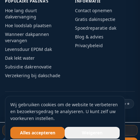
POPULAIRE PAGINA'S
INFORMATIE
Hoe lang duurt
Contact opnemen
dakvervanging
Gratis dakinspectie
Hoe loodslab plaatsen
Spoedreparatie dak
Wanneer dakpannen
Blog & advies
vervangen
Privacybeleid
Levensduur EPDM dak
Dak lekt water
Subsidie dakrenovatie
Verzekering bij dakschade
🏛️
KVK geregistreerd
🛡️
VCA gecertificeerd
⭐
Google ★★★★★
Wij gebruiken cookies om de website te verbeteren
en bezoekersgedrag te analyseren. U kunt zelf uw
🏅
15+ jaar ervaring
📍
Actief door heel Nederland
voorkeuren instellen.
✅
Gratis offerte
Gratis dakinspectie starten
Alles accepteren
Weigeren
©
2026
Blankers Dakdekkers. Alle rechten voorbehouden.