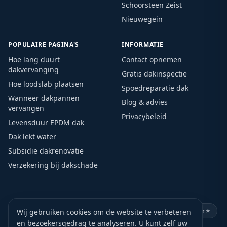
Schoorsteen Zeist
Nieuwegein
POPULAIRE PAGINA'S
INFORMATIE
Hoe lang duurt
Contact opnemen
dakvervanging
Gratis dakinspectie
Hoe loodslab plaatsen
Spoedreparatie dak
Wanneer dakpannen
Blog & advies
vervangen
Privacybeleid
Levensduur EPDM dak
Dak lekt water
Subsidie dakrenovatie
Verzekering bij dakschade
🏛️
KVK geregistreerd
🛡️
VCA gecertificeerd
⭐
Google ★★★★★
Wij gebruiken cookies om de website te verbeteren
en bezoekersgedrag te analyseren. U kunt zelf uw
🏅
15+ jaar ervaring
📍
Actief door heel Nederland