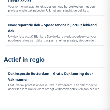
Hersteladvies
Voorkom onverwachte lekkages en hoge herstelkosten met een
professionele dakinspectie. U krijgt snel inzicht, duidelijke
prioriteiten en een eerlijk advies zonder verkooppraat.
Noodreparatie dak – Spoedservice bij acuut lekkend
dak
Uw dak lekt acuut? Blankers Dakdekkers biedt spoedservice voor
noodreparaties aan daken. Wij zijn snel ter plaatse, stoppen de
lekkage en voorkomen verdere waterschade – dag en nacht
bereikbaar.
Actief in regio
Dakinspectie Rotterdam – Gratis Dakkeuring door
Vakmannen
Laat uw dak professioneel keuren in Rotterdam. Een dakinspectie
door Blankers Dakdekkers brengt verborgen gebreken aan het licht
— voordat een kleine scheur leidt tot lekkage, vochtschade of een
dure renovatie. Gratis bij offerte-aanvraag. Binnen 24 uur reactie.