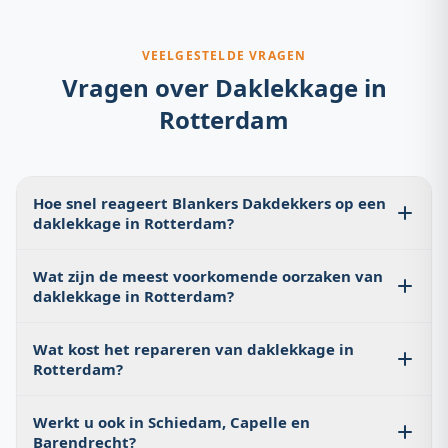
VEELGESTELDE VRAGEN
Vragen over
Daklekkage
in
Rotterdam
Hoe snel reageert Blankers Dakdekkers op een
daklekkage in Rotterdam?
Bij acute lekkage streven wij naar dezelfde dag
Wat zijn de meest voorkomende oorzaken van
aanwezigheid. In de meeste gevallen zijn wij binnen
daklekkage in Rotterdam?
enkele uren ter plaatse in Rotterdam en omgeving. Bel
direct 085 060 3283 voor de snelste respons.
In Rotterdam zijn de meest voorkomende oorzaken
Wat kost het repareren van daklekkage in
versleten wederopbouwdaken uit de jaren 50-70,
Rotterdam?
beschadigde EPDM- en bitumendaken op
modernistische gebouwen, losse dakpannen door
De kosten zijn sterk afhankelijk van de oorzaak en
havenwind en losgerakte kitverbindingen bij
Werkt u ook in Schiedam, Capelle en
omvang. Een enkelvoudige lekkage kost €150–€500. Een
Barendrecht?
dakkapellen.