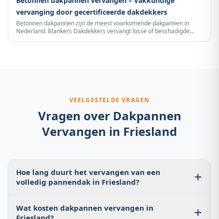
Betonnen dakpannen vervangen – Vakkundige
vervanging door gecertificeerde dakdekkers
Betonnen dakpannen zijn de meest voorkomende dakpannen in
Nederland. Blankers Dakdekkers vervangt losse of beschadigde
betonnen pannen, renoveren dakvlakken of leggen een volledig
nieuw betonnen pannendak – vakkundig, snel en met garantie.
VEELGESTELDE VRAGEN
Vragen over
Dakpannen
Vervangen
in
Friesland
Hoe lang duurt het vervangen van een
volledig pannendak in Friesland?
Voor een gemiddelde rijtjeswoning duurt een complete
Wat kosten dakpannen vervangen in
dakrenovatie 2 tot 4 werkdagen. Grotere woningen of
Friesland?