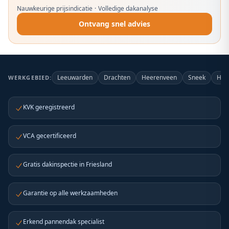
Nauwkeurige prijsindicatie
·
Volledige dakanalyse
Ontvang snel advies
Leeuwarden
Drachten
Heerenveen
Sneek
Har
WERKGEBIED:
KVK geregistreerd
VCA gecertificeerd
Gratis dakinspectie in Friesland
Garantie op alle werkzaamheden
Erkend pannendak specialist