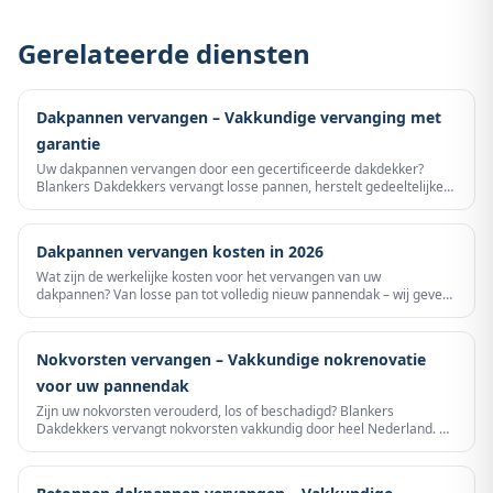
Gerelateerde diensten
Dakpannen vervangen – Vakkundige vervanging met
garantie
Uw dakpannen vervangen door een gecertificeerde dakdekker?
Blankers Dakdekkers vervangt losse pannen, herstelt gedeeltelijke
schade of legt een volledig nieuw pannendak – altijd transparant
geprijsd en met garantie.
Dakpannen vervangen kosten in 2026
Wat zijn de werkelijke kosten voor het vervangen van uw
dakpannen? Van losse pan tot volledig nieuw pannendak – wij geven
u eerlijke prijzen, inclusief alle bijkomende kosten.
Nokvorsten vervangen – Vakkundige nokrenovatie
voor uw pannendak
Zijn uw nokvorsten verouderd, los of beschadigd? Blankers
Dakdekkers vervangt nokvorsten vakkundig door heel Nederland. Of
het nu gaat om een gedeeltelijke vervanging of een complete
nokrenovatie — wij zorgen voor een waterdichte en veilige nok met
garantie op ons werk.