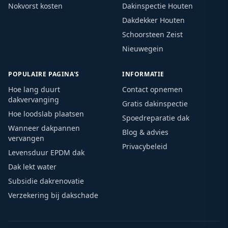
Nokvorst kosten
Dakinspectie Houten
Dakdekker Houten
Schoorsteen Zeist
Nieuwegein
POPULAIRE PAGINA'S
INFORMATIE
Hoe lang duurt
Contact opnemen
dakvervanging
Gratis dakinspectie
Hoe loodslab plaatsen
Spoedreparatie dak
Wanneer dakpannen
Blog & advies
vervangen
Privacybeleid
Levensduur EPDM dak
Dak lekt water
Subsidie dakrenovatie
Verzekering bij dakschade