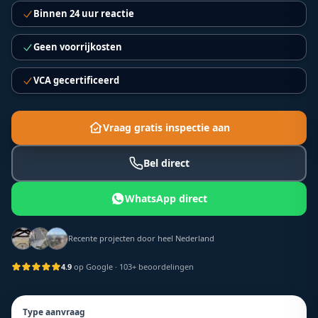
Binnen 24 uur reactie
Geen voorrijkosten
VCA gecertificeerd
Vraag gratis inspectie aan
Bel direct
WhatsApp direct
Recente projecten door heel Nederland
4.9
op Google
· 103+ beoordelingen
Type aanvraag