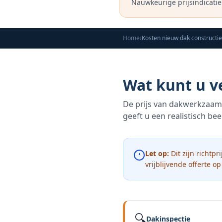
Nauwkeurige prijsindicatie
Home
›
Wat kunt u v
De prijs van dakwerkzaamh
geeft u een realistisch be
Let op:
Dit zijn richtpr
vrijblijvende offerte o
🔍
Dakinspectie