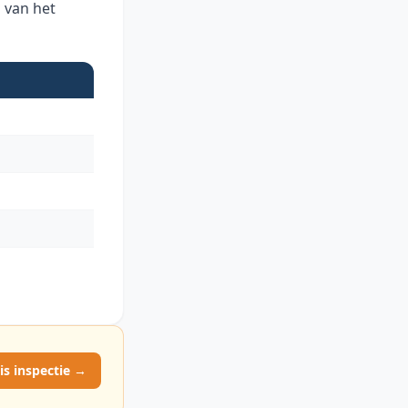
 van het
is inspectie →