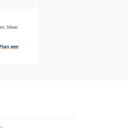
en. Meer
Plan een
rs