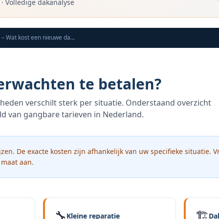
·
Volledige dakanalyse
Kosten nieuw dak constructie – Wat kost een nieuwe dakconstructie?
erwachten te betalen?
eden verschilt sterk per situatie. Onderstaand overzicht
eld van gangbare tarieven in Nederland.
ijzen. De exacte kosten zijn afhankelijk van uw specifieke situatie. V
p maat aan.
🔧
🏗️
Kleine reparatie
Da