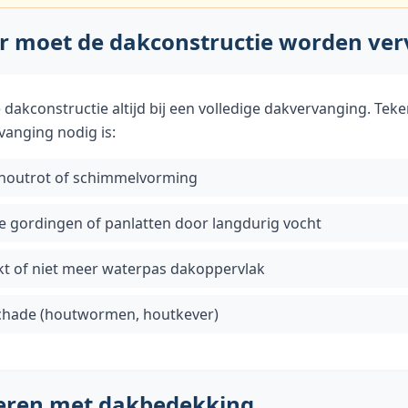
 moet de dakconstructie worden ve
 dakconstructie altijd bij een volledige dakvervanging. Tek
rvanging nodig is:
 houtrot of schimmelvorming
e gordingen of panlatten door langdurig vocht
t of niet meer waterpas dakoppervlak
chade (houtwormen, houtkever)
ren met dakbedekking