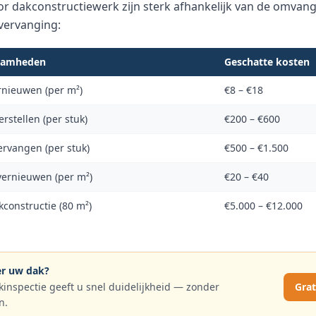
r dakconstructiewerk zijn sterk afhankelijk van de omvang
 vervanging:
aamheden
Geschatte kosten
rnieuwen (per m²)
€8 – €18
rstellen (per stuk)
€200 – €600
rvangen (per stuk)
€500 – €1.500
vernieuwen (per m²)
€20 – €40
constructie (80 m²)
€5.000 – €12.000
ver uw dak?
kinspectie geeft u snel duidelijkheid — zonder
Grat
n.