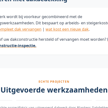
erk wordt bij voorkeur gecombineerd met de
swerkzaamheden. Dit bespaart op arbeids- en steigerkost
ompleet dak vervangen
|
wat kost een nieuw dak
.
 of uw dakconstructie hersteld of vervangen moet worden?
nstructie-inspectie.
ECHTE PROJECTEN
Uitgevoerde werkzaamheden
chte projectfoto's van uitgevoerd dakwerk door Blankers Dakdekke