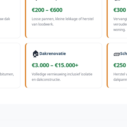
€200 – €600
€300
uw dak
Losse pannen, kleine lekkage of herstel
Vervangi
van loodwerk.
veroude
woning.
🏠
🧱
Dakrenovatie
Sch
€3.000 – €15.000+
€250
 bitumen,
Volledige vernieuwing inclusief isolatie
Herstel 
en dakconstructie.
dakpann