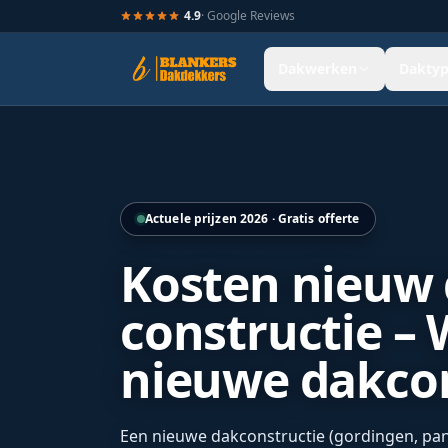
4.9
· Google Reviews
Dakwerken
Daktyp
Hellend dak renovatie door Blankers Dakdekkers door heel
Actuele prijzen 2026 · Gratis offerte
Kosten nieuw
constructie – 
nieuwe dakcon
Een nieuwe dakconstructie (gordingen, pan