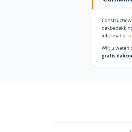
Constructiew
dakbedekking
informatie:
c
Wilt u weten
gratis dakco
E