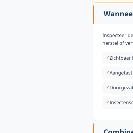
Wanneer
Inspecteer de
herstel of ve
Zichtbaar
Aangetast
Doorgezak
Insectens
Combine