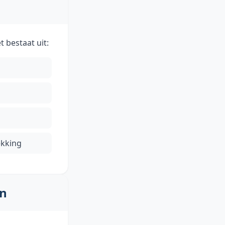
 bestaat uit:
ekking
en