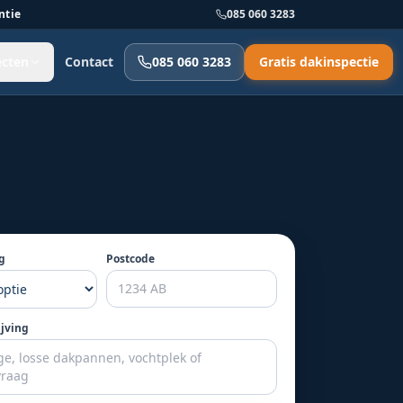
ntie
085 060 3283
ecten
Contact
085 060 3283
Gratis dakinspectie
g
Postcode
ijving