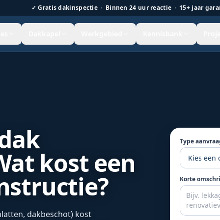
✓
Gratis dakinspectie · Binnen 24 uur reactie · 15+ jaar gara
es
Dakkapel
Werkgebied
Kennisbank
Proj
 Nederland.
 dak
Type aanvraa
Wat kost een
structie?
Korte omschr
latten, dakbeschot) kost