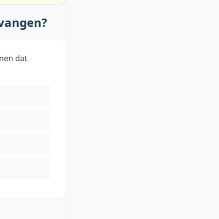
rvangen?
enen dat