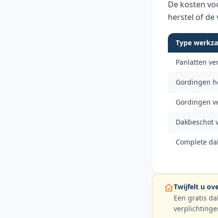
De kosten voo
herstel of de
Type werkz
Panlatten ve
Gordingen he
Gordingen ve
Dakbeschot 
Complete dak
Twijfelt u o
Een gratis da
verplichtinge