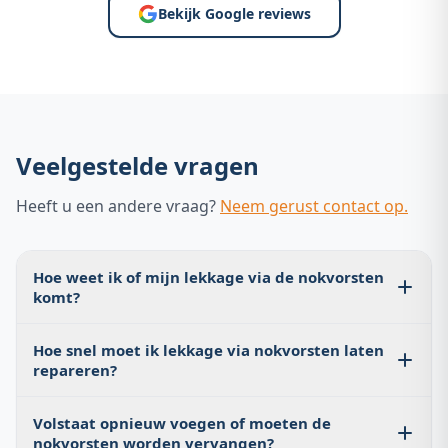
Bekijk Google reviews
Veelgestelde vragen
Heeft u een andere vraag?
Neem gerust contact op.
Hoe weet ik of mijn lekkage via de nokvorsten
komt?
Vochtplekken midden op het plafond (niet naast een
Hoe snel moet ik lekkage via nokvorsten laten
schoorsteen of dakkapel) en natte isolatie in het midden
repareren?
van de dakruimte zijn de sterkste signalen. Met een
verrekijker kunt u controleren of er kieren in de
Direct — bij lekkage via de nok bereikt water direct de
nokmortel of verschoven stenen zichtbaar zijn.
Volstaat opnieuw voegen of moeten de
nokbalk en dakbalken. Elk week uitstel vergroot de kans
nokvorsten worden vervangen?