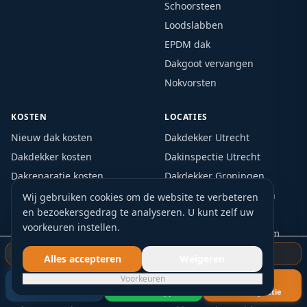
Schoorsteen
Loodslabben
EPDM dak
Dakgoot vervangen
Nokvorsten
KOSTEN
LOCATIES
Nieuw dak kosten
Dakdekker Utrecht
Dakdekker kosten
Dakinspectie Utrecht
Dakreparatie kosten
Dakdekker Groningen
Dakinspectie kosten
Dakinspectie Groningen
Wij gebruiken cookies om de website te verbeteren
en bezoekersgedrag te analyseren. U kunt zelf uw
Dakpannen kosten
Dakinspectie Rotterdam
voorkeuren instellen.
Dak isoleren kosten
Dakinspectie Amsterdam
Bitumen dak kosten
Dakinspectie Zwolle
Gratis dakinspectie starten
Alles accepteren
Weigeren
EPDM dak kosten
Dakinspectie Arnhem
Voorkeuren
Dakgoot kosten
Dakinspectie Nijmegen
Bel nu
WhatsApp
Gratis inspectie