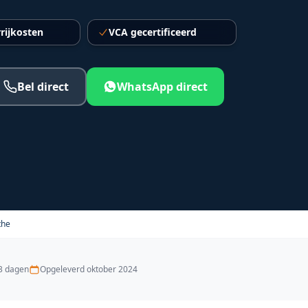
rijkosten
VCA gecertificeerd
Bel direct
WhatsApp direct
the
3 dagen
Opgeleverd
oktober 2024