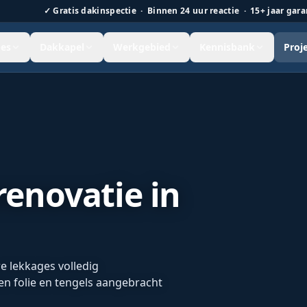
✓
Gratis dakinspectie · Binnen 24 uur reactie · 15+ jaar gara
es
Dakkapel
Werkgebied
Kennisbank
Proj
n, Drenthe.
enovatie in
 lekkages volledig
 folie en tengels aangebracht