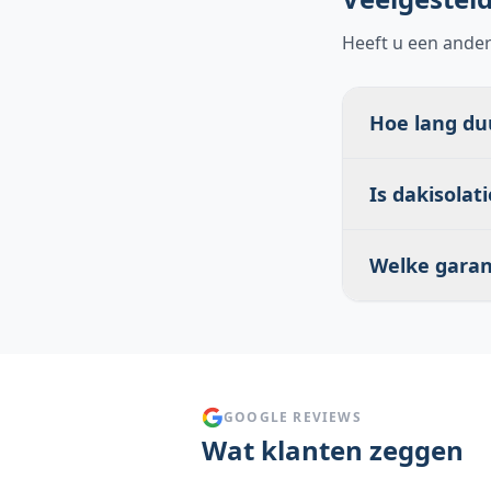
Heeft u een ander
Hoe lang du
Bij een gemid
Is dakisolat
afhankelijk va
minimaliseren
Dakisolatie is 
Welke garant
energiebespari
inspectie.
Wij geven gar
tijdens de off
GOOGLE REVIEWS
Wat klanten zeggen