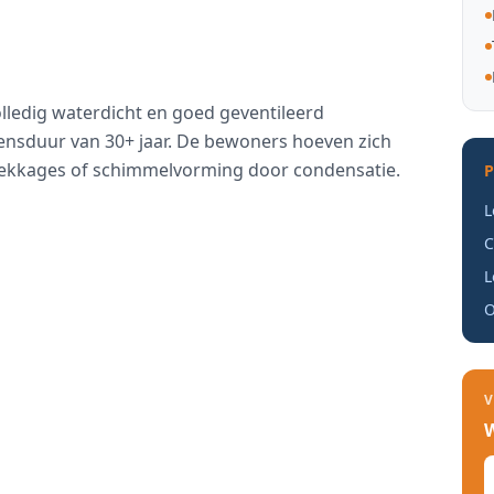
lledig waterdicht en goed geventileerd
nsduur van 30+ jaar. De bewoners hoeven zich
ekkages of schimmelvorming door condensatie.
L
C
L
O
RESULTAAT
V
W