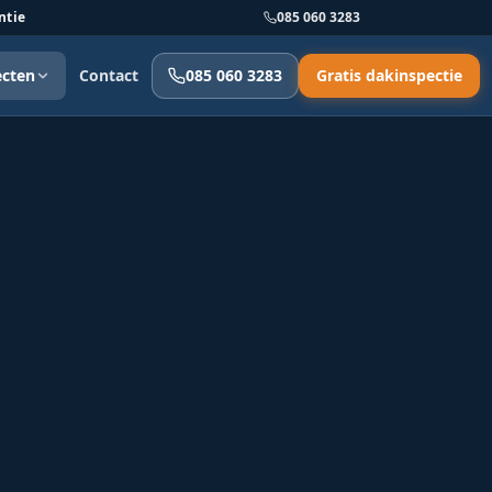
ntie
085 060 3283
ecten
Contact
085 060 3283
Gratis dakinspectie