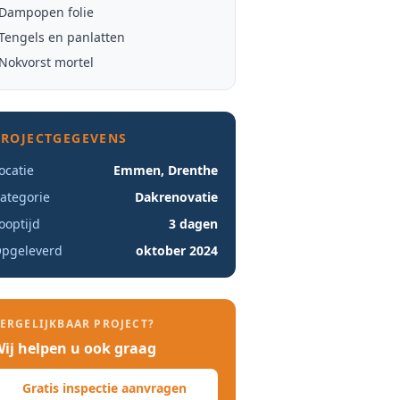
Dampopen folie
Tengels en panlatten
Nokvorst mortel
PROJECTGEGEVENS
ocatie
Emmen
,
Drenthe
ategorie
Dakrenovatie
ooptijd
3 dagen
pgeleverd
oktober 2024
ERGELIJKBAAR PROJECT?
ij helpen u ook graag
Gratis inspectie aanvragen