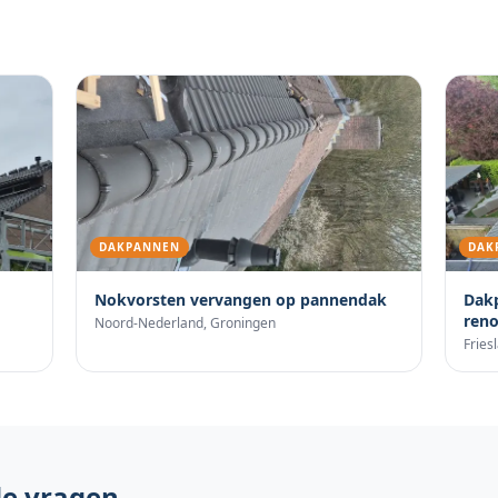
DAKPANNEN
DAK
Nokvorsten vervangen op pannendak
Dak
reno
Noord-Nederland
,
Groningen
Fries
de vragen