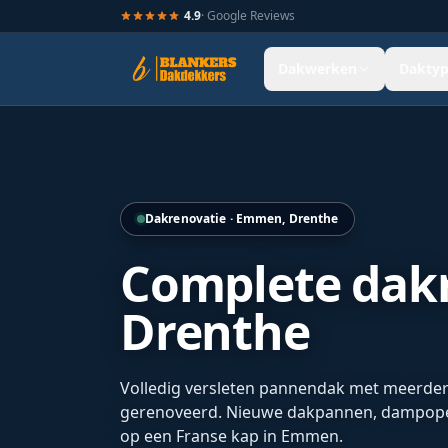
4.9
· Google Reviews
Dakwerken
Daktyp
Gerenoveerde Franse kap met nieuwe dakpannen in Emme
Dakrenovatie · Emmen, Drenthe
Complete dakr
Drenthe
Volledig versleten pannendak met meerdere
gerenoveerd. Nieuwe dakpannen, dampopen
op een Franse kap in Emmen.