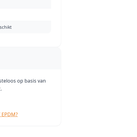
schikt
steloos op basis van
.
f EPDM?