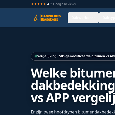
4.9
· Google Reviews
Dakwerken
Daktyp
Hellend dak renovatie door Blankers Dakdekkers door heel
Vergelijking · SBS-gemodificeerde bitumen vs A
Welke bitume
dakbedekking 
vs APP vergeli
Er zijn twee hoofdtypen bitumendakbedekki