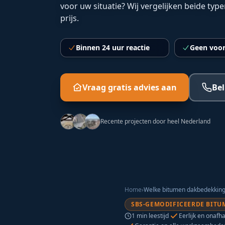
voor uw situatie? Wij vergelijken beide typ
prijs.
Binnen 24 uur reactie
Geen voor
Vraag gratis advies aan
Bel
Recente projecten door heel Nederland
Home
›
SBS-GEMODIFICEERDE BITU
1
min leestijd
Eerlijk en onafha