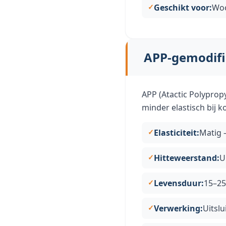
Geschikt voor:
Woo
APP-gemodifi
APP (Atactic Polyprop
minder elastisch bij k
Elasticiteit:
Matig 
Hitteweerstand:
U
Levensduur:
15–25
Verwerking:
Uitsl