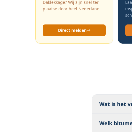
Daklekkage? Wij zijn snel ter
Laa
plaatse door heel Nederland.
ins
sch
Direct melden
Wat is het 
SBS-bitumen is
Welk bitume
APP-bitumen is