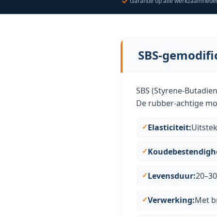
Garantie op alle werkzaamhede
SBS-gemodifi
SBS (Styrene-Butadien
De rubber-achtige modi
Elasticiteit:
Uitste
Koudebestendigh
Levensduur:
20–30
Verwerking:
Met b