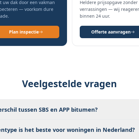
t uw dak door een vakman
Heldere prijsopgave zonder
pecteren — voorkom dure
verrassingen — wij reagere
ade.
binnen 24 uur.
Plan inspectie
Offerte aanvragen
Veelgestelde vragen
verschil tussen SBS en APP bitumen?
 elastischer en koudebestendiger – ideaal voor het Nederl
ntype is het beste voor woningen in Nederland?
 harder en hitteresistenter maar minder geschikt voor kou