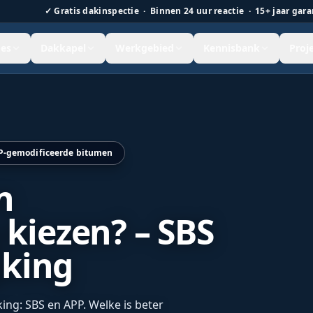
✓
Gratis dakinspectie · Binnen 24 uur reactie · 15+ jaar gara
es
Dakkapel
Werkgebied
Kennisbank
Proj
 Nederland.
PP-gemodificeerde bitumen
n
kiezen? – SBS
jking
ng: SBS en APP. Welke is beter