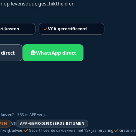
en op levensduur, geschiktheid en
rijkosten
VCA gecertificeerd
 direct
WhatsApp direct
Welke bitumen dakbedekking kiezen? – SBS vs APP vergelijking
MEN
VS
APP-GEMODIFICEERDE BITUMEN
nkelijk advies
Gecertificeerde dakdekkers met 15+ jaar ervaring
Gratis en 