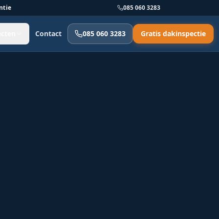
ntie
085 060 3283
ecten
Contact
085 060 3283
Gratis dakinspectie