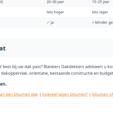
t)
20–30 jaar
15–25 jaar
Iets hoger
Iets lager
✓ Ja
× Minder ge
at
et best bij uw dak past? Blankers Dakdekkers adviseert u ko
: dakoppervlak, oriëntatie, bestaande constructie en budget
aan.
an een bitumen dak
|
hoeveel lagen bitumen?
|
bitumen o