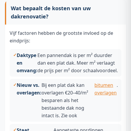
Wat bepaalt de kosten van uw
dakrenovatie?
Vijf factoren hebben de grootste invloed op de
eindprijs:
Daktype
Een pannendak is per m² duurder
en
dan een plat dak. Meer m² verlaagt
omvang:
de prijs per m² door schaalvoordeel.
Nieuw vs.
Bij een plat dak kan
bitumen
.
overlagen:
overlagen €20–40/m²
overlagen
besparen als het
bestaande dak nog
intact is. Zie ook
Staat
Aangetaste gordingen,