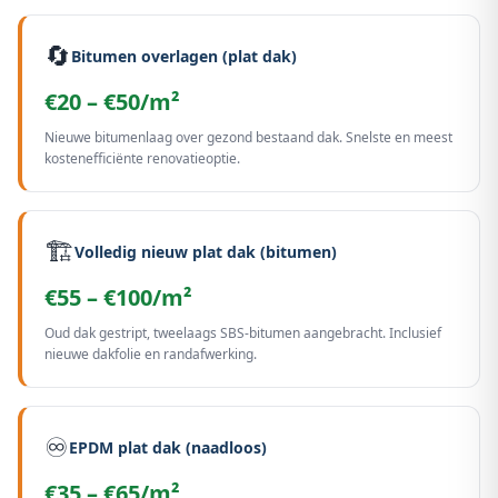
🔄
Bitumen overlagen (plat dak)
€20 – €50/m²
Nieuwe bitumenlaag over gezond bestaand dak. Snelste en meest
kostenefficiënte renovatieoptie.
🏗️
Volledig nieuw plat dak (bitumen)
€55 – €100/m²
Oud dak gestript, tweelaags SBS-bitumen aangebracht. Inclusief
nieuwe dakfolie en randafwerking.
♾️
EPDM plat dak (naadloos)
€35 – €65/m²