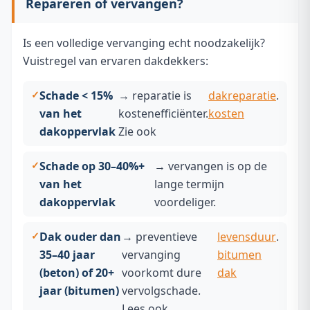
Repareren of vervangen?
Is een volledige vervanging echt noodzakelijk?
Vuistregel van ervaren dakdekkers:
Schade < 15%
→ reparatie is
dakreparatie
.
van het
kostenefficiënter.
kosten
dakoppervlak
Zie ook
Schade op 30–40%+
→ vervangen is op de
van het
lange termijn
dakoppervlak
voordeliger.
Dak ouder dan
→ preventieve
levensduur
.
35–40 jaar
vervanging
bitumen
(beton) of 20+
voorkomt dure
dak
jaar (bitumen)
vervolgschade.
Lees ook