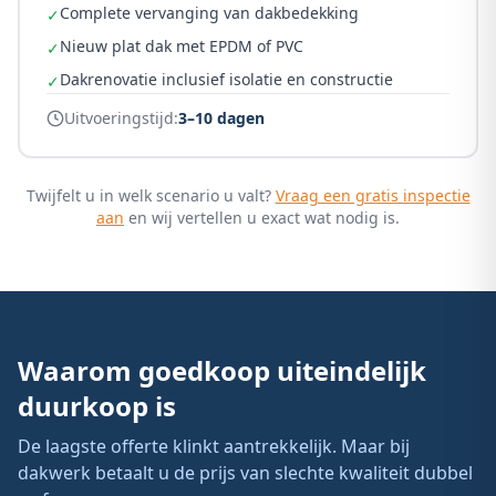
Complete vervanging van dakbedekking
✓
Nieuw plat dak met EPDM of PVC
✓
Dakrenovatie inclusief isolatie en constructie
✓
Uitvoeringstijd:
3–10 dagen
Twijfelt u in welk scenario u valt?
Vraag een gratis inspectie
aan
en wij vertellen u exact wat nodig is.
Waarom goedkoop uiteindelijk
duurkoop is
De laagste offerte klinkt aantrekkelijk. Maar bij
dakwerk betaalt u de prijs van slechte kwaliteit dubbel