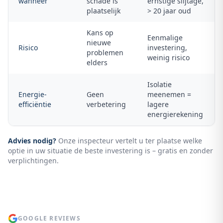
wanneer
schade is
ernstige slijtage,
plaatselijk
> 20 jaar oud
Kans op
Eenmalige
nieuwe
Risico
investering,
problemen
weinig risico
elders
Isolatie
Energie-
Geen
meenemen =
efficiëntie
verbetering
lagere
energierekening
Advies nodig?
Onze inspecteur vertelt u ter plaatse welke
optie in uw situatie de beste investering is – gratis en zonder
verplichtingen.
GOOGLE REVIEWS