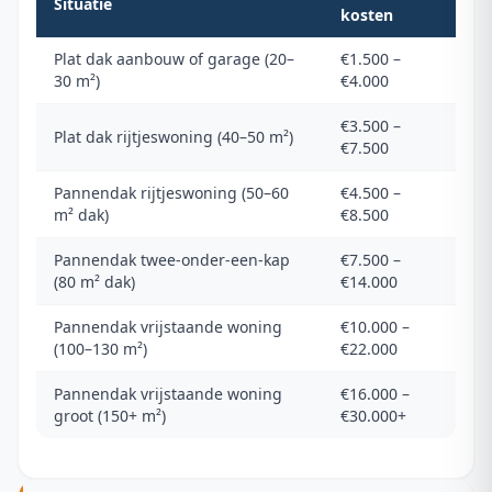
Situatie
kosten
Plat dak aanbouw of garage (20–
€1.500 –
30 m²)
€4.000
€3.500 –
Plat dak rijtjeswoning (40–50 m²)
€7.500
Pannendak rijtjeswoning (50–60
€4.500 –
m² dak)
€8.500
Pannendak twee-onder-een-kap
€7.500 –
(80 m² dak)
€14.000
Pannendak vrijstaande woning
€10.000 –
(100–130 m²)
€22.000
Pannendak vrijstaande woning
€16.000 –
groot (150+ m²)
€30.000+