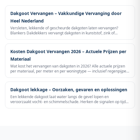
Dakgoot Vervangen – Vakkundige Vervanging door
Heel Nederland
Versleten, lekkende of gescheurde dakgoten laten vervangen?
Blankers Dakdekkers vervangt dakgoten in kunststof, zink of
aluminium snel en vakkundig door heel Nederland — met gratis
inspectie en vrijblijvende offerte.
Kosten Dakgoot Vervangen 2026 – Actuele Prijzen per
Materiaal
Wat kost het vervangen van dakgoten in 2026? Alle actuele prijzen
per materiaal, per meter en per woningtype — inclusief regenpijpen,
arbeid en steigerwerk. Zo weet u precies waar u aan toe bent.
Dakgoot lekkage – Oorzaken, gevaren en oplossingen
Een lekkende dakgoot laat water langs de gevel lopen en
veroorzaakt vocht- en schimmelschade. Herken de signalen op tijd
en voorkom grote kosten.