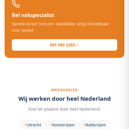
Bel vakspecialist
Spreek direct met een dakdekker. Altijd bereikbaar
voor spoed.
085 060 3283
WERKGEBIED
Wij werken door heel Nederland
Snel ter plaatse door heel Nederland.
Utrecht
Amsterdam
Rotterdam
📍
📍
📍