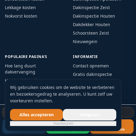
Lekkage kosten
Dakinspectie Zeist
Nokvorst kosten
Dakinspectie Houten
Dakdekker Houten
Schoorsteen Zeist
Nieuwegein
POPULAIRE PAGINA'S
INFORMATIE
Hoe lang duurt
Contact opnemen
dakvervanging
Gratis dakinspectie
Hoe loodslab plaatsen
Spoedreparatie dak
Wij gebruiken cookies om de website te verbeteren
Wanneer dakpannen
Blog & advies
en bezoekersgedrag te analyseren. U kunt zelf uw
vervangen
Privacybeleid
voorkeuren instellen.
Levensduur EPDM dak
Dak lekt water
Gratis dakinspectie starten
Alles accepteren
Weigeren
Subsidie dakrenovatie
Voorkeuren
Verzekering bij dakschade
Bel nu
WhatsApp
Gratis inspectie