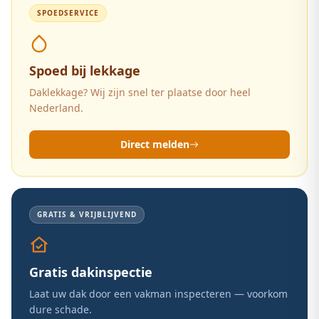
SPOEDSERVICE
Spoed bij lekkage
Daklekkage? Wij zijn snel ter plaatse door heel
Nederland.
Direct melden
GRATIS & VRIJBLIJVEND
Gratis dakinspectie
Laat uw dak door een vakman inspecteren — voorkom
dure schade.