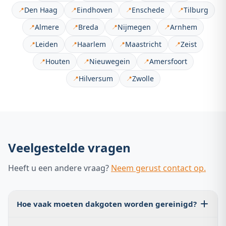
Den Haag
Eindhoven
Enschede
Tilburg
📍
📍
📍
📍
Almere
Breda
Nijmegen
Arnhem
📍
📍
📍
📍
Leiden
Haarlem
Maastricht
Zeist
📍
📍
📍
📍
Houten
Nieuwegein
Amersfoort
📍
📍
📍
Hilversum
Zwolle
📍
📍
Veelgestelde vragen
Heeft u een andere vraag?
Neem gerust contact op.
Hoe vaak moeten dakgoten worden gereinigd?
Minimaal twee keer per jaar: na de bladval in de herfst