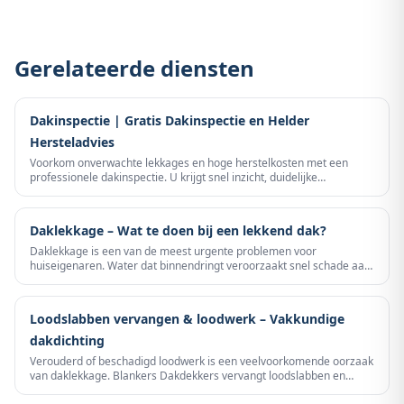
Gerelateerde diensten
Dakinspectie | Gratis Dakinspectie en Helder
Hersteladvies
Voorkom onverwachte lekkages en hoge herstelkosten met een
professionele dakinspectie. U krijgt snel inzicht, duidelijke
prioriteiten en een eerlijk advies zonder verkooppraat.
Daklekkage – Wat te doen bij een lekkend dak?
Daklekkage is een van de meest urgente problemen voor
huiseigenaren. Water dat binnendringt veroorzaakt snel schade aan
constructie, isolatie en interieur.
Loodslabben vervangen & loodwerk – Vakkundige
dakdichting
Verouderd of beschadigd loodwerk is een veelvoorkomende oorzaak
van daklekkage. Blankers Dakdekkers vervangt loodslabben en
loodwerk professioneel – voor een blijvend waterdicht dak.