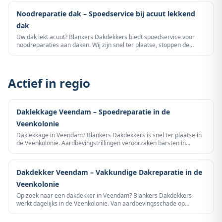
Noodreparatie dak – Spoedservice bij acuut lekkend
dak
Uw dak lekt acuut? Blankers Dakdekkers biedt spoedservice voor
noodreparaties aan daken. Wij zijn snel ter plaatse, stoppen de
lekkage en voorkomen verdere waterschade – dag en nacht
bereikbaar.
Actief in regio
Daklekkage Veendam – Spoedreparatie in de
Veenkolonie
Daklekkage in Veendam? Blankers Dakdekkers is snel ter plaatse in
de Veenkolonie. Aardbevingstrillingen veroorzaken barsten in
nokvoegen, open polderwind brengt stormschade en
veenarbeiderswoning hebben verouderd loodwerk. Wij lokaliseren
het lek en repareren definitief. Bel 085 060 3283 voor spoedservice.
Dakdekker Veendam – Vakkundige Dakreparatie in de
Veenkolonie
Op zoek naar een dakdekker in Veendam? Blankers Dakdekkers
werkt dagelijks in de Veenkolonie. Van aardbevingsschade op
historische veenarbeiderswoning in Wildervank tot stormschade op
de open polders bij Stadskanaal — vakkundige dakreparatie met