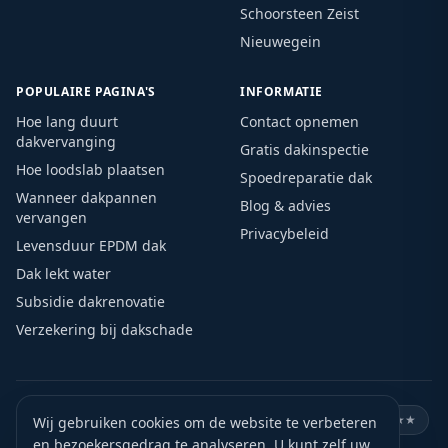
Schoorsteen Zeist
Nieuwegein
POPULAIRE PAGINA'S
INFORMATIE
Hoe lang duurt
Contact opnemen
dakvervanging
Gratis dakinspectie
Hoe loodslab plaatsen
Spoedreparatie dak
Wanneer dakpannen
Blog & advies
vervangen
Privacybeleid
Levensduur EPDM dak
Dak lekt water
Subsidie dakrenovatie
Verzekering bij dakschade
🏛️
KVK geregistreerd
🛡️
VCA gecertificeerd
⭐
Google ★★★★★
Wij gebruiken cookies om de website te verbeteren
en bezoekersgedrag te analyseren. U kunt zelf uw