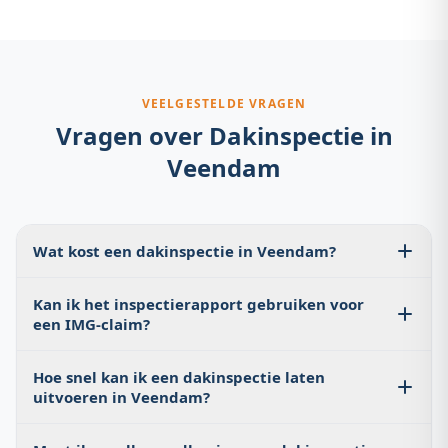
gratis dakinspectie en vrijblijvende offerte. Bel 085 060 3283.
VEELGESTELDE VRAGEN
Vragen over
Dakinspectie
in
Veendam
Wat kost een dakinspectie in Veendam?
Gratis bij offerte-aanvraag voor reparaties. Een
Kan ik het inspectierapport gebruiken voor
zelfstandige inspectie met schriftelijk rapport kost €150–
een IMG-claim?
€300.
Ja. Wij stellen een gedetailleerd rapport op met foto's en
Hoe snel kan ik een dakinspectie laten
schadetypering. Dit rapport is direct bruikbaar bij het
uitvoeren in Veendam?
IMG (Instituut Mijnbouwschade Groningen) voor uw
schadeclaim.
Doorgaans binnen 2–5 werkdagen. Bij urgentie streven