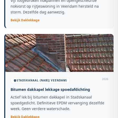
Vijf losgebroken nokpannen en opengescheurde
nokvorst op rijtjeswoning in Veendam hersteld na
storm. Dezelfde dag aanwezig.
Bekijk
Daklekkage
2026
STADSKANAAL (NABIJ VEENDAM)
Bitumen dakkapel lekkage spoedafdichting
Actief lek bij bitumen dakkapel in Stadskanaal
spoedgedicht. Definitieve EPDM vervanging dezelfde
week. Geen verdere waterschade.
Bekijk
Daklekkage