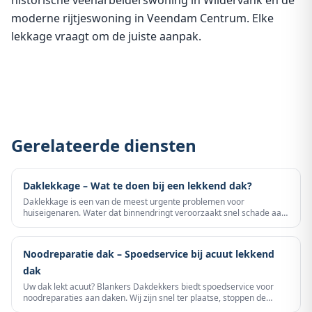
historische veenarbeiderswoning in Wildervank én de
moderne rijtjeswoning in Veendam Centrum. Elke
lekkage vraagt om de juiste aanpak.
Gerelateerde diensten
Daklekkage – Wat te doen bij een lekkend dak?
Daklekkage is een van de meest urgente problemen voor
huiseigenaren. Water dat binnendringt veroorzaakt snel schade aan
constructie, isolatie en interieur.
Noodreparatie dak – Spoedservice bij acuut lekkend
dak
Uw dak lekt acuut? Blankers Dakdekkers biedt spoedservice voor
noodreparaties aan daken. Wij zijn snel ter plaatse, stoppen de
lekkage en voorkomen verdere waterschade – dag en nacht