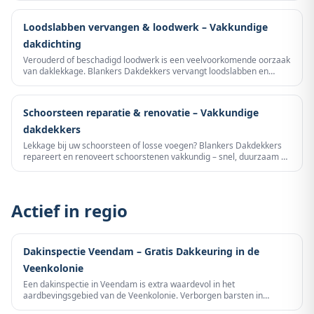
bereikbaar.
Loodslabben vervangen & loodwerk – Vakkundige
dakdichting
Verouderd of beschadigd loodwerk is een veelvoorkomende oorzaak
van daklekkage. Blankers Dakdekkers vervangt loodslabben en
loodwerk professioneel – voor een blijvend waterdicht dak.
Schoorsteen reparatie & renovatie – Vakkundige
dakdekkers
Lekkage bij uw schoorsteen of losse voegen? Blankers Dakdekkers
repareert en renoveert schoorstenen vakkundig – snel, duurzaam en
tegen een scherpe prijs.
Actief in regio
Dakinspectie Veendam – Gratis Dakkeuring in de
Veenkolonie
Een dakinspectie in Veendam is extra waardevol in het
aardbevingsgebied van de Veenkolonie. Verborgen barsten in
nokvoegen door aardbevingstrillingen zijn met het blote oog niet te