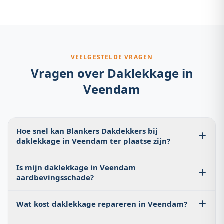
detecteren maar veroorzaken structurele lekkage. Blankers
Dakdekkers inspecteert grondig en stelt een rapport op — bruikbaar
voor IMG-schadeclaims. Gratis bij offerte-aanvraag.
VEELGESTELDE VRAGEN
Vragen over
Daklekkage
in
Veendam
Hoe snel kan Blankers Dakdekkers bij
daklekkage in Veendam ter plaatse zijn?
Bij een actieve lekkage streven wij ernaar dezelfde dag
Is mijn daklekkage in Veendam
in Veendam aanwezig te zijn. Bel 085 060 3283 voor
aardbevingsschade?
directe spoedmelding.
Mogelijk. Barsten in nokvoegen en loslating van
Wat kost daklekkage repareren in Veendam?
loodwerk zijn klassieke gevolgen van
aardbevingstrillingen. Een dakinspectie stelt de oorzaak
Een eenvoudige reparatie kost €150–€500. Volledig