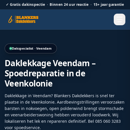
✓
Gratis dakinspectie · Binnen 24 uur reactie · 15+ jaar garantie
Detailopname van vernieuwde nokvorsten als onderdeel va
Dakspecialist · Veendam
Daklekkage Veendam –
Spoedreparatie in de
Veenkolonie
Daklekkage in Veendam? Blankers Dakdekkers is snel ter
plaatse in de Veenkolonie. Aardbevingstrillingen veroorzaken
barsten in nokvoegen, open polderwind brengt stormschade
en veenarbeiderswoning hebben verouderd loodwerk. Wij
lokaliseren het lek en repareren definitief. Bel 085 060 3283
voor spoedservice.