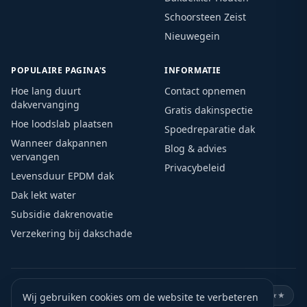
Schoorsteen Zeist
Nieuwegein
POPULAIRE PAGINA'S
INFORMATIE
Hoe lang duurt
Contact opnemen
dakvervanging
Gratis dakinspectie
Hoe loodslab plaatsen
Spoedreparatie dak
Wanneer dakpannen
Blog & advies
vervangen
Privacybeleid
Levensduur EPDM dak
Dak lekt water
Subsidie dakrenovatie
Verzekering bij dakschade
🏛️
KVK geregistreerd
🛡️
VCA gecertificeerd
⭐
Google ★★★★★
Wij gebruiken cookies om de website te verbeteren