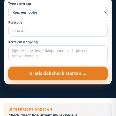
Type aanvraag
Postcode
Korte omschrijving
Gratis dakcheck starten →
UITGEBREIDE DAKSCAN
Check direct hoe urgent uw lekkage is