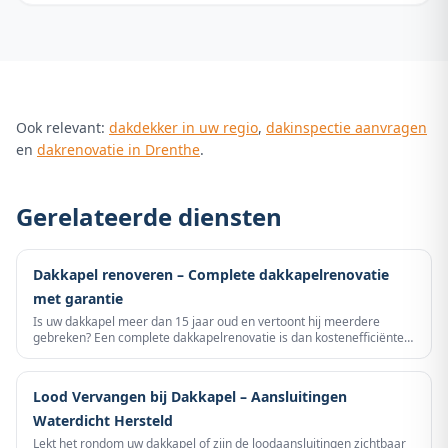
Ook relevant:
dakdekker in uw regio
,
dakinspectie aanvragen
en
dakrenovatie in Drenthe
.
Gerelateerde diensten
Dakkapel renoveren – Complete dakkapelrenovatie
met garantie
Is uw dakkapel meer dan 15 jaar oud en vertoont hij meerdere
gebreken? Een complete dakkapelrenovatie is dan kostenefficiënter
dan meerdere losse reparaties. Blankers Dakdekkers renoveert uw
dakkapel van dakbedekking tot loodwerk — duurzaam, vakkundig en
met garantie.
Lood Vervangen bij Dakkapel – Aansluitingen
Waterdicht Hersteld
Lekt het rondom uw dakkapel of zijn de loodaansluitingen zichtbaar