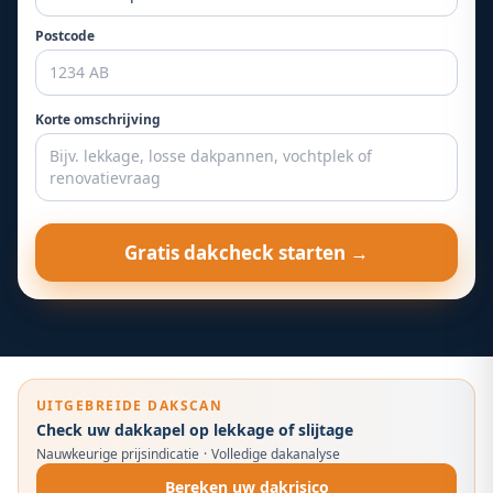
Postcode
Korte omschrijving
Gratis dakcheck starten →
UITGEBREIDE DAKSCAN
Check uw dakkapel op lekkage of slijtage
Nauwkeurige prijsindicatie
·
Volledige dakanalyse
Bereken uw dakrisico