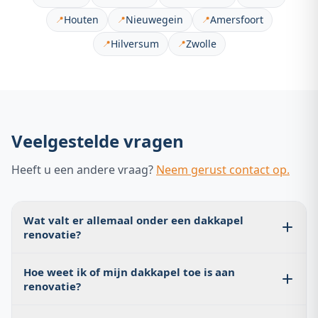
Houten
Nieuwegein
Amersfoort
📍
📍
📍
Hilversum
Zwolle
📍
📍
Veelgestelde vragen
Heeft u een andere vraag?
Neem gerust contact op.
Wat valt er allemaal onder een dakkapel
renovatie?
Een complete dakkapel renovatie omvat het vervangen
Hoe weet ik of mijn dakkapel toe is aan
van het loodwerk, de dakbedekking op het platte
renovatie?
gedeelte, de kitnaden, eventueel de buitenbekleding
(zijschoten) en indien nodig de kozijnen. Blankers
Signalen zijn lekkage op meerdere plaatsen, verouderd