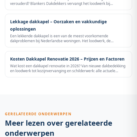
verouderd? Blankers Dakdekkers vervangt het loodwerk bij
dakkapellen vakkundig en definitief – van zijflensen tot de overgang
met het pannendak.
Lekkage dakkapel – Oorzaken en vakkundige
oplossingen
Een lekkende dakkapel is een van de meest voorkomende
dakproblemen bij Nederlandse woningen. Het loodwerk, de
aansluiting met het dakvlak of de dakbedekking van de dakkapel zelf
zijn de meest voorkomende boosdoeners. Snel handelen voorkomt
waterschade aan vloer, muren en isolatie.
Kosten Dakkapel Renovatie 2026 – Prijzen en Factoren
Wat kost een dakkapel renovatie in 2026? Van nieuwe dakbedekking
en loodwerk tot kozijnvervanging en schilderwerk: alle actuele
prijzen per onderdeel op een rij. Zo weet u precies wat u kunt
verwachten vóórdat u een dakdekker belt.
GERELATEERDE ONDERWERPEN
Meer lezen over gerelateerde
onderwerpen