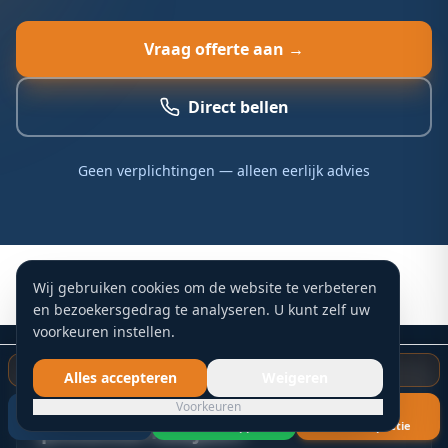
Vraag offerte aan →
Direct bellen
Geen verplichtingen — alleen eerlijk advies
Wij gebruiken cookies om de website te verbeteren
en bezoekersgedrag te analyseren. U kunt zelf uw
voorkeuren instellen.
Gratis dakinspectie starten
Alles accepteren
Weigeren
Schade aan uw dak? Of gewoon
Voorkeuren
preventief nakijken?
Bel nu
WhatsApp
Gratis inspectie