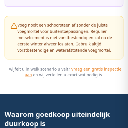
Voeg nooit een schoorsteen af zonder de juiste
voegmortel voor buitentoepassingen. Regulier
metselcement is niet vorstbestendig en zal na de
eerste winter alweer loslaten. Gebruik altijd
vorstbestendige en waterafstotende voegmortel.
Twijfelt u in welk scenario u valt?
Vraag een gratis inspectie
aan
en wij vertellen u exact wat nodig is.
Waarom goedkoop uiteindelijk
duurkoop is