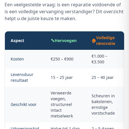
Een veelgestelde vraag: is een reparatie voldoende of
is een volledige vervanging verstandiger? Dit overzicht
helpt u de juiste keuze te maken.
Volledige
Aspect
🔧
Hervoegen
🏠
renovatie
€1.000 –
Kosten
€250 – €900
€3.500
Levensduur
15 – 25 jaar
25 – 40 jaar
resultaat
Verweerde
Scheuren in
voegen,
bakstenen,
Geschikt voor
structureel
ernstige
intact
vorstschade
metselwerk
Uitvoeringstijd
Halve tot 1 dag
2 – 5 dagen