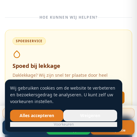
HOE KUNNEN WIJ HELPEN?
SPOEDSERVICE
Spoed bij lekkage
Daklekkage? Wij zijn snel ter plaatse door heel
Nederland.
Wij gebruiken cookies om de website te verbeteren
en bezoekersgedrag te analyseren. U kunt zelf uw
Direct melden
voorkeuren instellen.
Gratis dakinspectie starten
Alles accepteren
Weigeren
Voorkeuren
GRATIS & VRIJBLIJVEND
Bel nu
WhatsApp
Gratis inspectie