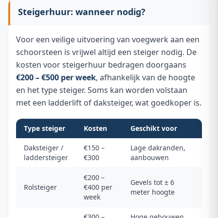
Steigerhuur: wanneer nodig?
Voor een veilige uitvoering van voegwerk aan een
schoorsteen is vrijwel altijd een steiger nodig. De
kosten voor steigerhuur bedragen doorgaans
€200 – €500 per week
, afhankelijk van de hoogte
en het type steiger. Soms kan worden volstaan
met een ladderlift of daksteiger, wat goedkoper is.
Type steiger
Kosten
Geschikt voor
Daksteiger /
€150 –
Lage dakranden,
laddersteiger
€300
aanbouwen
€200 –
Gevels tot ± 6
Rolsteiger
€400 per
meter hoogte
week
€300 –
Hoge gebouwen,