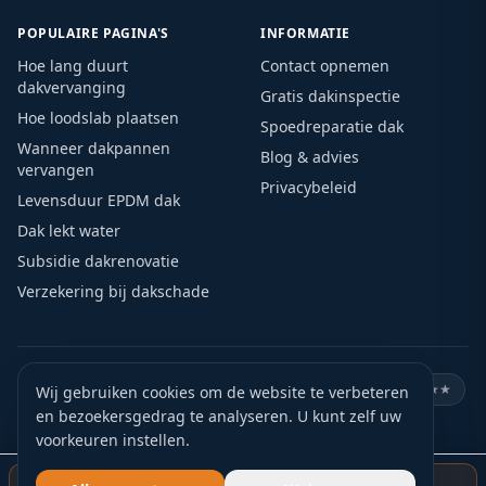
POPULAIRE PAGINA'S
INFORMATIE
Hoe lang duurt
Contact opnemen
dakvervanging
Gratis dakinspectie
Hoe loodslab plaatsen
Spoedreparatie dak
Wanneer dakpannen
Blog & advies
vervangen
Privacybeleid
Levensduur EPDM dak
Dak lekt water
Subsidie dakrenovatie
Verzekering bij dakschade
🏛️
KVK geregistreerd
🛡️
VCA gecertificeerd
⭐
Google ★★★★★
Wij gebruiken cookies om de website te verbeteren
en bezoekersgedrag te analyseren. U kunt zelf uw
🏅
15+ jaar ervaring
📍
Actief door heel Nederland
voorkeuren instellen.
✅
Gratis offerte
Gratis dakinspectie starten