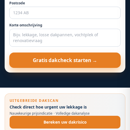
Postcode
Korte omschrijving
Gratis dakcheck starten →
UITGEBREIDE DAKSCAN
Check direct hoe urgent uw lekkage is
Nauwkeurige prijsindicatie
·
Volledige dakanalyse
Bereken uw dakrisico