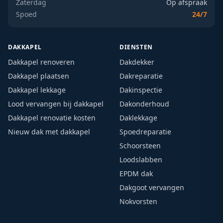
Zaterdag
Op afspraak
Spoed
24/7
DAKKAPEL
DIENSTEN
Dakkapel renoveren
Dakdekker
Dakkapel plaatsen
Dakreparatie
Dakkapel lekkage
Dakinspectie
Lood vervangen bij dakkapel
Dakonderhoud
Dakkapel renovatie kosten
Daklekkage
Nieuw dak met dakkapel
Spoedreparatie
Schoorsteen
Loodslabben
EPDM dak
Dakgoot vervangen
Nokvorsten