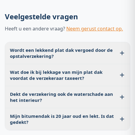
Veelgestelde vragen
Heeft u een andere vraag?
Neem gerust contact op.
Wordt een lekkend plat dak vergoed door de
opstalverzekering?
Alleen als de oorzaak een plotselinge, onverwachte
Wat doe ik bij lekkage van mijn plat dak
externe oorzaak is zoals storm (windkracht 7+) of hagel.
voordat de verzekeraar taxeert?
Slijtage, veroudering of achterstallig onderhoud worden
niet vergoed. Een officieel inspectierapport helpt de
U mag altijd een tijdelijke noodafdichting laten
oorzaak vast te stellen.
Dekt de verzekering ook de waterschade aan
uitvoeren om verdere schade te voorkomen. Laat de
het interieur?
definitieve reparaties echter wachten totdat de
verzekeraar de schade heeft getaxeerd. Documenteer
De opstalverzekering dekt schade aan de bouwkundige
de schade zorgvuldig met foto's.
Mijn bitumendak is 20 jaar oud en lekt. Is dat
elementen (muren, plafond, vloer). Schade aan meubels
gedekt?
en spullen valt onder de inboedelverzekering. Als de
oorzaak gedekt is, zijn beide vergoedingen in principe
Waarschijnlijk niet als directe oorzaak van lekkage door