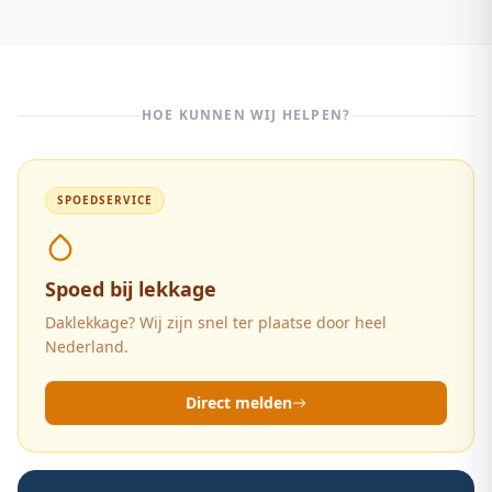
aanvraagbaar.
slijtage. Een bitumendak van 20 jaar is aan het einde
van zijn technische levensduur en lekkage door
veroudering valt onder achterstallig onderhoud. Alleen
als er gelijktijdig een stormgebeurtenis plaatsvond, kan
er een claim worden ingediend.
HOE KUNNEN WIJ HELPEN?
SPOEDSERVICE
Spoed bij lekkage
Daklekkage? Wij zijn snel ter plaatse door heel
Nederland.
Direct melden