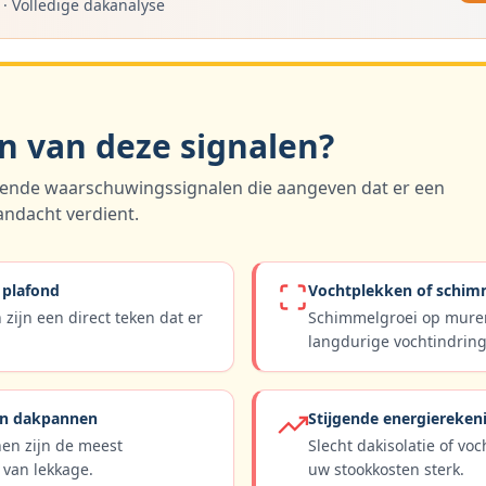
·
Volledige dakanalyse
n van deze signalen?
mende waarschuwingssignalen die aangeven dat er een
andacht verdient.
 plafond
Vochtplekken of schim
 zijn een direct teken dat er
Schimmelgroei op muren
langdurige vochtindring
en dakpannen
Stijgende energiereken
en zijn de meest
Slecht dakisolatie of vo
van lekkage.
uw stookkosten sterk.