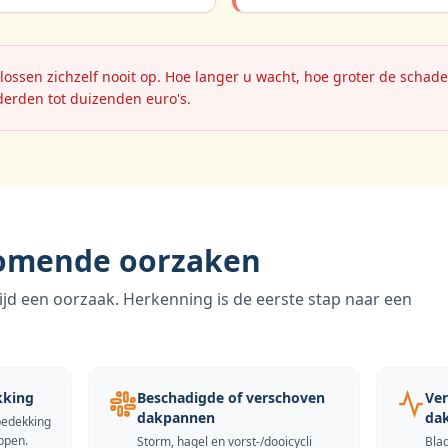
ssen zichzelf nooit op. Hoe langer u wacht, hoe groter de schad
derden tot duizenden euro's.
omende oorzaken
d een oorzaak. Herkenning is de eerste stap naar een
kking
Beschadigde of verschoven
Ver
dakpannen
da
bedekking
ppen.
Storm, hagel en vorst-/dooicycli
Bla