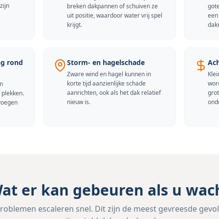
zijn
breken dakpannen of schuiven ze
gote
uit positie, waardoor water vrij spel
een
krijgt.
dak
ng rond
Storm- en hagelschade
Ach
Zware wind en hagel kunnen in
Klei
korte tijd aanzienlijke schade
word
n
aanrichten, ook als het dak relatief
grot
e plekken.
nieuw is.
ond
voegen
at er kan gebeuren als u wac
problemen escaleren snel. Dit zijn de meest gevreesde gevo