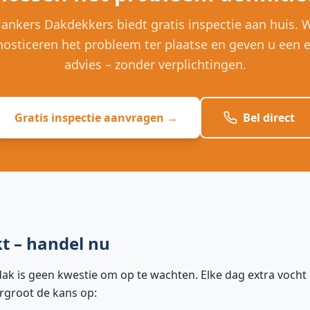
lankers Dakdekkers biedt gratis inspectie aan huis. W
nosticeren het probleem ter plaatse en geven u een ee
advies – zonder verplichtingen.
Gratis inspectie aanvragen →
Bel direct
kt – handel nu
dak is geen kwestie om op te wachten. Elke dag extra vocht
rgroot de kans op: