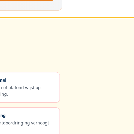
mel
 of plafond wijst op
ing.
ing
chtdoordringing verhoogt