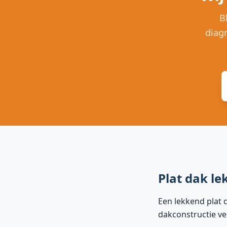
B
diag
Plat dak le
Een lekkend plat 
dakconstructie ve