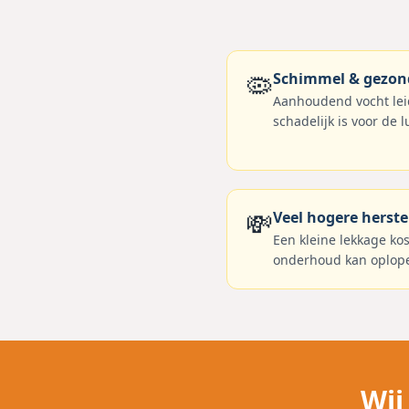
🦠
Schimmel & gezon
Aanhoudend vocht leid
schadelijk is voor de 
💸
Veel hogere herst
Een kleine lekkage ko
onderhoud kan oplopen
Wij