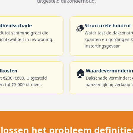
uitgesteld dakonderhoud.
🪵
dheidsschade
Structurele houtrot
t tot schimmelgroei die
Water tast de dakconstru
luchtkwaliteit in uw woning.
spanten en gordingen ka
instortingsgevaar.
🏠
elkosten
Waardeverminderi
st €200–€600. Uitgesteld
Dakschade vermindert
 tot €5.000 of meer.
aanzienlijk bij verkoop o
 lossen het probleem definitie