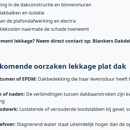
ng in de dakconstructie en binnenmuren
dakbalken en isolatie
an de plafondafwerking en electra
tiekosten naarmate de schade toeneemt
oment lekkage? Neem direct contact op:
Blankers Dakde
komende oorzaken lekkage plat dak
itumen of EPDM:
Dakbedekking die haar levensduur heeft b
n of naden:
De verbindingen tussen dakbaanstroken zijn k
ng
oodwerk:
Loslatende of verouderde loodslabben bij gevel, s
afvoer:
Stagnerend water staat uiteindelijk hoger dan de o