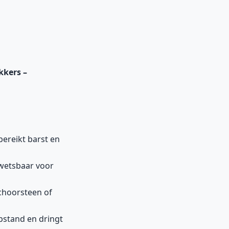
kkers –
ereikt barst en
wetsbaar voor
choorsteen of
pstand en dringt