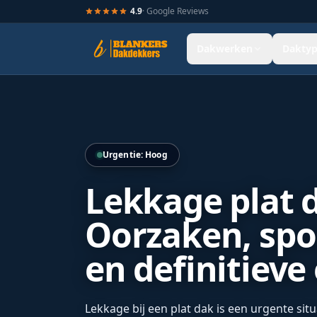
4.9
· Google Reviews
Dakwerken
Daktyp
Hellend dak renovatie door Blankers Dakdekkers door heel
Urgentie: Hoog
Lekkage plat 
Oorzaken, spo
en definitieve
Lekkage bij een plat dak is een urgente situ