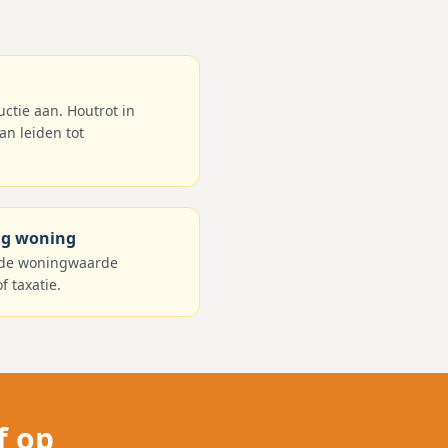
ctie aan. Houtrot in
n leiden tot
ng woning
 de woningwaarde
f taxatie.
f op