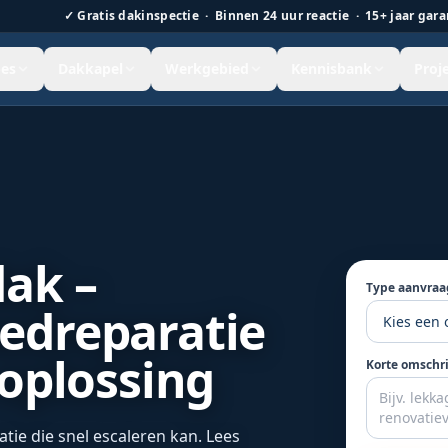
✓
Gratis dakinspectie · Binnen 24 uur reactie · 15+ jaar gara
es
Dakkapel
Werkgebied
Kennisbank
Proj
 Nederland.
dak –
Type aanvraa
edreparatie
 oplossing
Korte omschr
atie die snel escaleren kan. Lees