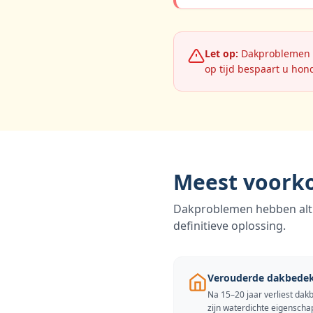
Let op:
Dakproblemen lo
op tijd bespaart u hon
Meest voork
Dakproblemen hebben altij
definitieve oplossing.
Verouderde dakbede
Na 15–20 jaar verliest dak
zijn waterdichte eigenscha