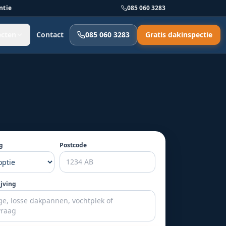
ntie
085 060 3283
ecten
Contact
085 060 3283
Gratis dakinspectie
g
Postcode
ijving