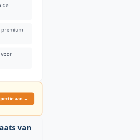
n de
ij premium
 voor
spectie aan →
laats van