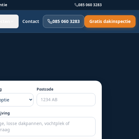
ntie
085 060 3283
ecten
Contact
085 060 3283
Gratis dakinspectie
g
Postcode
ijving