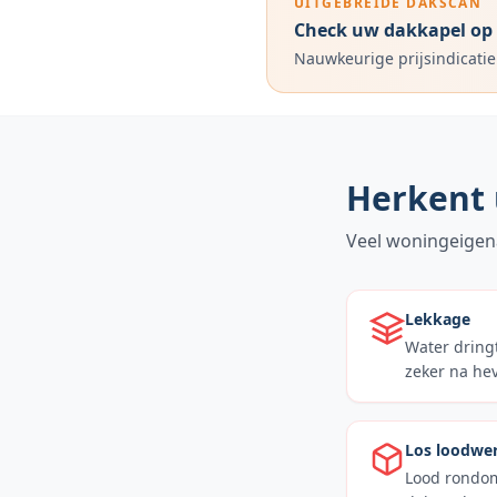
UITGEBREIDE DAKSCAN
Check uw dakkapel op l
Nauwkeurige prijsindicatie
Herkent 
Veel woningeigen
Lekkage
Water dringt
zeker na hev
Los loodwe
Lood rondom