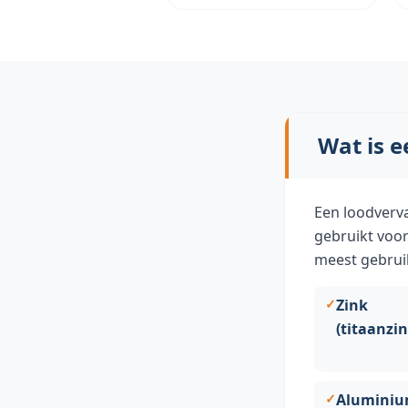
Wat is e
Een loodverva
gebruikt voor
meest gebruik
Zink
(titaanzi
Aluminiu