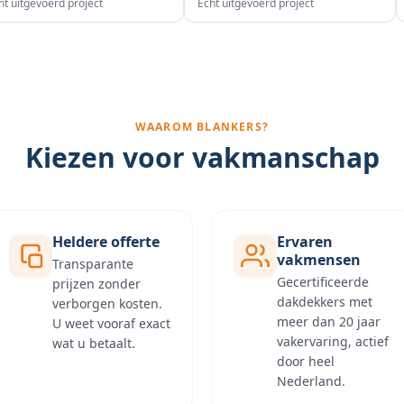
ht uitgevoerd project
Echt uitgevoerd project
WAAROM BLANKERS?
Kiezen voor vakmanschap
Heldere offerte
Ervaren
vakmensen
Transparante
Gecertificeerde
prijzen zonder
dakdekkers met
verborgen kosten.
meer dan 20 jaar
U weet vooraf exact
vakervaring, actief
wat u betaalt.
door heel
Nederland.