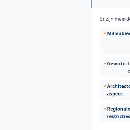
Er zijn meer
Milieubew
Gewicht:
L
Architect
aspect:
Regional
restricties