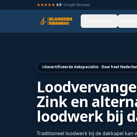
4.9
· Google Reviews
Dakwerken
Daktyp
Montage van een nieuw dakkapelkozijn voor betere isolatie
Gecertificeerde dakspecialist · Door heel Nederla
Loodvervanger
Zink en altern
loodwerk bij 
Traditioneel loodwerk bij de dakkapel kan