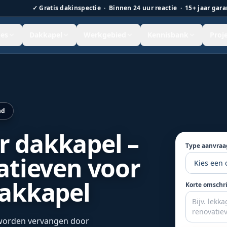
✓
Gratis dakinspectie · Binnen 24 uur reactie · 15+ jaar gara
es
Dakkapel
Werkgebied
Kennisbank
Proj
 en waterdichte aansluiting.
nd
 dakkapel –
Type aanvraa
atieven voor
dakkapel
Korte omschr
 worden vervangen door