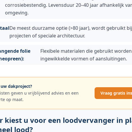
corrosiebestendig. Levensduur 20–40 jaar afhankelijk va
omgeving.
staal
De meest duurzame optie (>80 jaar), wordt gebruikt b
projecten of speciale architectuur.
ngende folie
Flexibele materialen die gebruikt worden
neopreen):
ingewikkelde vormen of aansluitingen.
 uw dakproject?
isten geven u vrijblijvend advies en een
Vraag gratis in
rte op maat.
 kiest u voor een loodvervanger in p
neel lood?