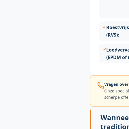
Roestvrij
(RVS):
Loodverva
(EPDM of 
Vragen over
Onze special
scherpe offe
Wanneer
traditio