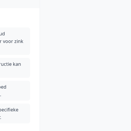
oud
 voor zink
ructie kan
oed
.
ecifieke
.