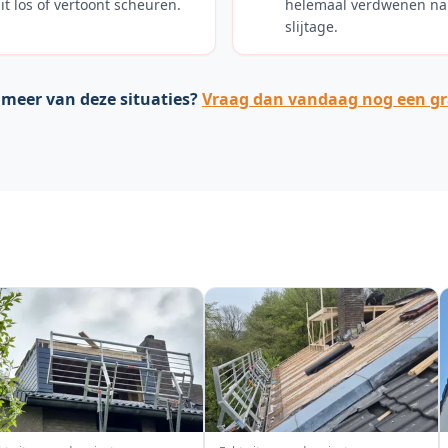
t los of vertoont scheuren.
helemaal verdwenen na 
slijtage.
 meer van deze situaties?
Vraag dan vandaag nog een gra