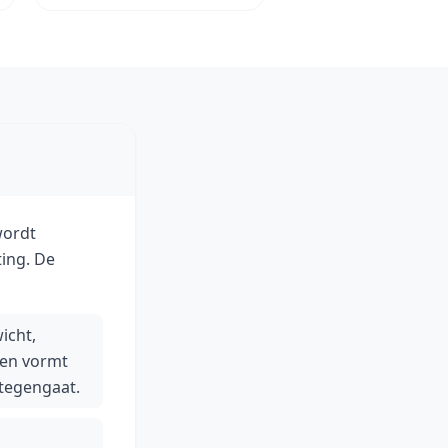
wordt
ting. De
icht,
 en vormt
 tegengaat.