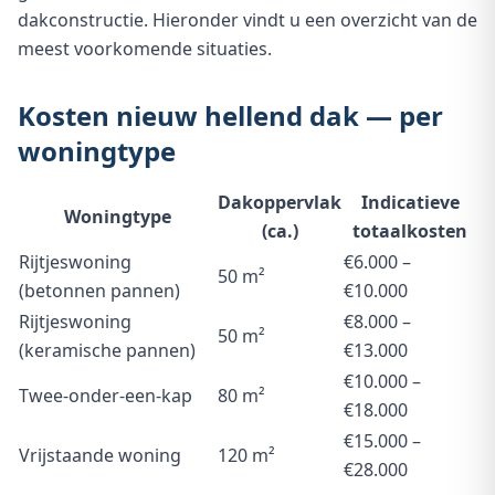
dakconstructie. Hieronder vindt u een overzicht van de
meest voorkomende situaties.
Kosten nieuw hellend dak — per
woningtype
Dakoppervlak
Indicatieve
Woningtype
(ca.)
totaalkosten
Rijtjeswoning
€6.000 –
50 m²
(betonnen pannen)
€10.000
Rijtjeswoning
€8.000 –
50 m²
(keramische pannen)
€13.000
€10.000 –
Twee-onder-een-kap
80 m²
€18.000
€15.000 –
Vrijstaande woning
120 m²
€28.000