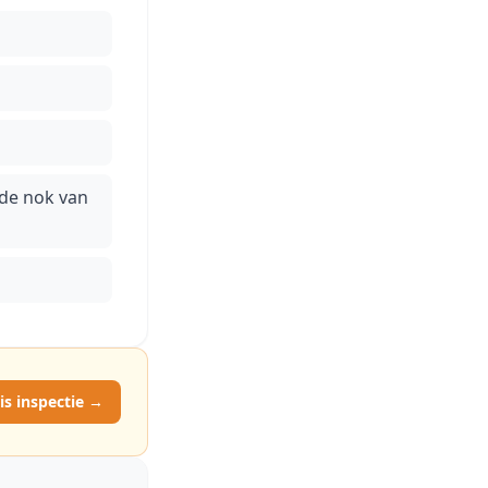
 de nok van
is inspectie →