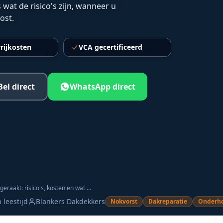
 wat de risico's zijn, wanneer u
ost.
rijkosten
VCA gecertificeerd
Bel direct
WhatsApp direct
Nokvorst losgeraakt: risico's, kosten en wat u direct moet doen
 leestijd
Blankers Dakdekkers
Nokvorst
Dakreparatie
Onderh