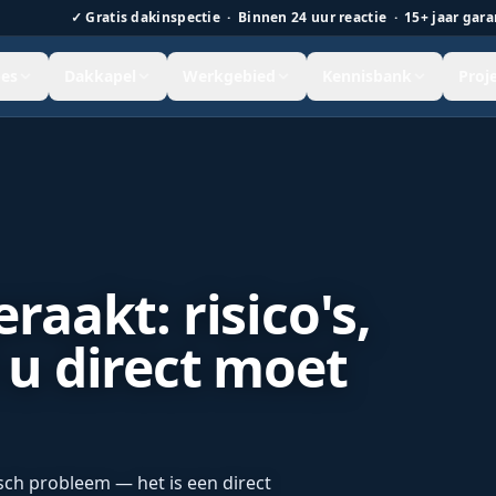
✓
Gratis dakinspectie · Binnen 24 uur reactie · 15+ jaar gara
es
Dakkapel
Werkgebied
Kennisbank
Proj
 Nederland.
raakt: risico's,
 u direct moet
sch probleem — het is een direct