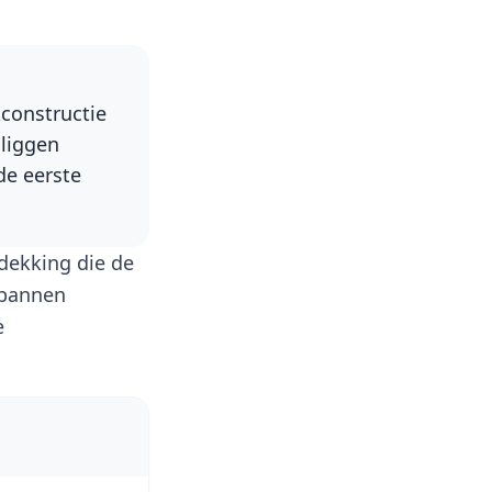
kconstructie
 liggen
de eerste
dekking die de
kpannen
e