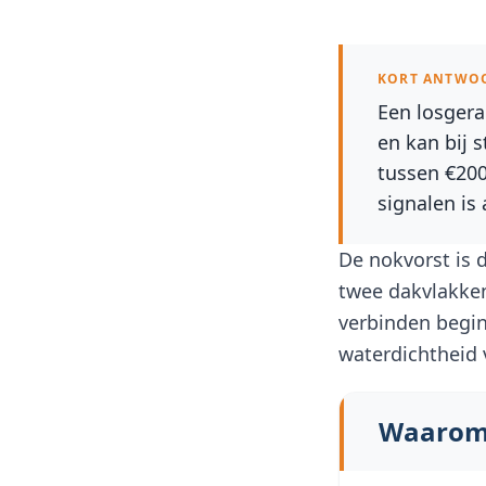
KORT ANTWO
Een losgera
en kan bij 
tussen €200
signalen is
De nokvorst is 
twee dakvlakke
verbinden begin
waterdichtheid 
Waarom 