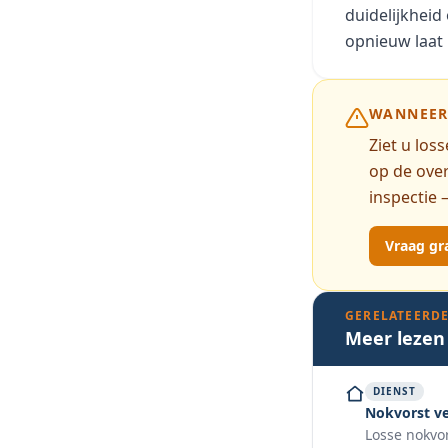
duidelijkheid
opnieuw laat
WANNEER 
Ziet u lo
op de over
inspectie 
Vraag gra
GERELATEERDE
Meer lezen
DIENST
Nokvorst v
Losse nokvor