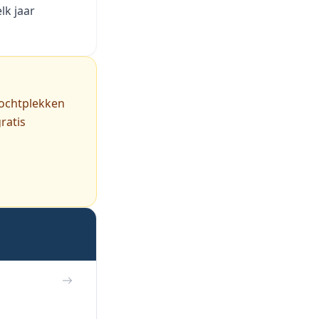
lk jaar
vochtplekken
ratis