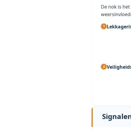
De nok is het
weersinvloede
Lekkageris
Veiligheids
Signale