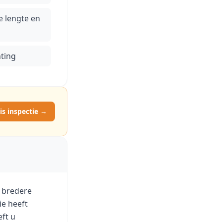
e lengte en
ting
is inspectie →
n bredere
ie heeft
eft u