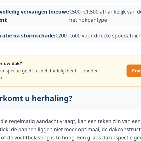
volledig vervangen (nieuwe
€500–€1.500 afhankelijk van d
n):
het nokpantype
ratie na stormschade:
€200–€600 voor directe spoedafdich
ver uw dak?
kinspectie geeft u snel duidelijkheid — zonder
Grat
n.
rkomt u herhaling?
die regelmatig aandacht vraagt, kan een teken zijn van ee
ek: de pannen liggen niet meer optimaal, de dakconstruct
of de vochtbelasting is te hoog. Een gratis dakinspectie ge