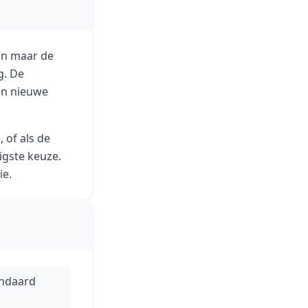
ijn maar de
g. De
en nieuwe
 of als de
igste keuze.
ie.
andaard