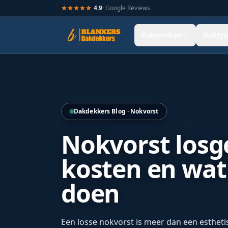
4.9
· Google Reviews
Dakwerken
Daktyp
Hellend dak renovatie door Blankers Dakdekkers door heel
Dakdekkers Blog · Nokvorst
Nokvorst losge
kosten en wat
doen
Een losse nokvorst is meer dan een estheti