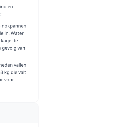
ind en
:
de nokpannen
ie in. Water
ekkage de
e gevolg van
neden vallen
 kg die valt
ar voor