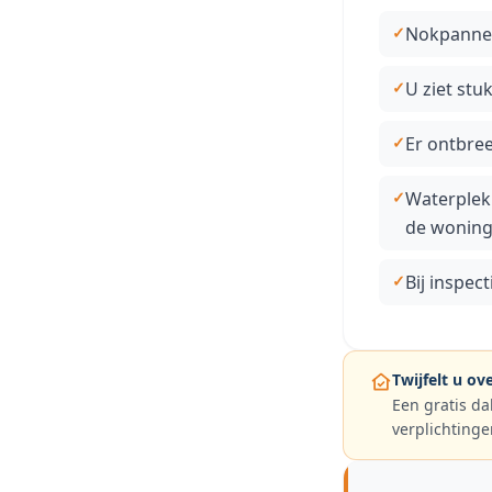
Nokpannen 
U ziet st
Er ontbree
Waterplek
de wonin
Bij inspec
Twijfelt u o
Een gratis da
verplichtinge