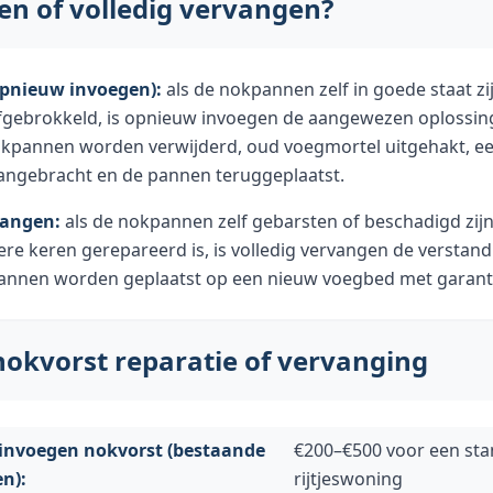
en of volledig vervangen?
opnieuw invoegen):
als de nokpannen zelf in goede staat z
afgebrokkeld, is opnieuw invoegen de aangewezen oplossin
kpannen worden verwijderd, oud voegmortel uitgehakt, e
aangebracht en de pannen teruggeplaatst.
vangen:
als de nokpannen zelf gebarsten of beschadigd zijn,
re keren gerepareerd is, is volledig vervangen de verstand
nnen worden geplaatst op een nieuw voegbed met garant
nokvorst reparatie of vervanging
invoegen nokvorst (bestaande
€200–€500 voor een st
n):
rijtjeswoning