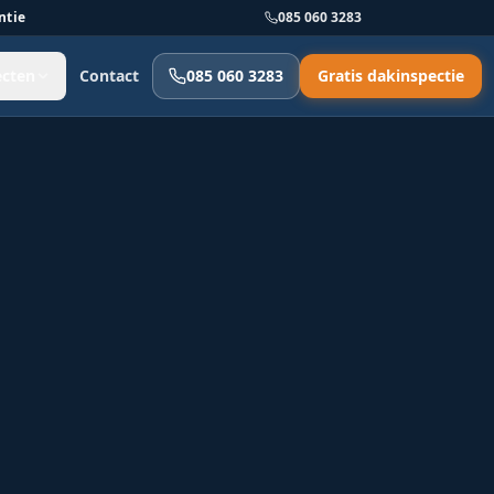
ntie
085 060 3283
ecten
Contact
085 060 3283
Gratis dakinspectie