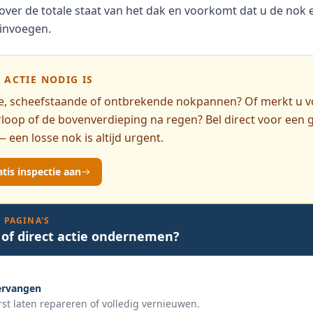
 over de totale staat van het dak en voorkomt dat u de nok e
 invoegen.
ACTIE NODIG IS
sse, scheefstaande of ontbrekende nokpannen? Of merkt u 
loop of de bovenverdieping na regen? Bel direct voor een g
— een losse nok is altijd urgent.
tis inspectie aan
 PAGINA'S
 of direct actie ondernemen?
ervangen
st laten repareren of volledig vernieuwen.