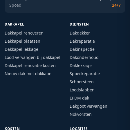
Spoed
24/7
DAKKAPEL
DIENSTEN
Dakkapel renoveren
Dakdekker
Dakkapel plaatsen
Dakreparatie
Dakkapel lekkage
Dakinspectie
Lood vervangen bij dakkapel
Dakonderhoud
Dakkapel renovatie kosten
Daklekkage
Nieuw dak met dakkapel
Spoedreparatie
Schoorsteen
Loodslabben
EPDM dak
Dakgoot vervangen
Nokvorsten
KOSTEN
LOCATIES