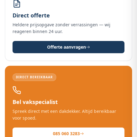
Direct offerte
Heldere prijsopgave zonder verrassingen — wij
reageren binnen 24 uur.
Offerte aanvragen
DIRECT BEREIKBAAR
Bel vakspecialist
Spreek direct met een dakdekker. Altijd bereikbaar
voor spoed.
085 060 3283