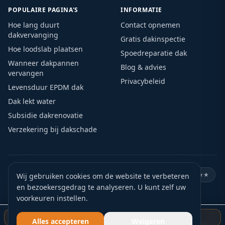
POPULAIRE PAGINA'S
INFORMATIE
Hoe lang duurt
Contact opnemen
dakvervanging
Gratis dakinspectie
Hoe loodslab plaatsen
Spoedreparatie dak
Wanneer dakpannen
Blog & advies
vervangen
Privacybeleid
Levensduur EPDM dak
Dak lekt water
Subsidie dakrenovatie
Verzekering bij dakschade
🏛️
KVK geregistreerd
🛡️
VCA gecertificeerd
⭐
Google ★★★★★
Wij gebruiken cookies om de website te verbeteren
en bezoekersgedrag te analyseren. U kunt zelf uw
🏅
15+ jaar ervaring
📍
Actief door heel Nederland
voorkeuren instellen.
✅
Gratis offerte
Gratis dakinspectie starten
Alles accepteren
Weigeren