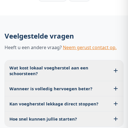
Veelgestelde vragen
Heeft u een andere vraag?
Neem gerust contact op.
Wat kost lokaal voegherstel aan een
schoorsteen?
Gemiddeld €150–€500, afhankelijk van bereikbaarheid
Wanneer is volledig hervoegen beter?
en omvang van de herstelzone.
Bij schade op meerdere zijden, diep ingevallen voegen
Kan voegherstel lekkage direct stoppen?
of gecombineerd met poreuze stenen.
Ja, mits de oorzaak in het voegwerk zit. Daarom
Hoe snel kunnen jullie starten?
controleren we ook loodwerk en afdekplaat tijdens
inspectie.