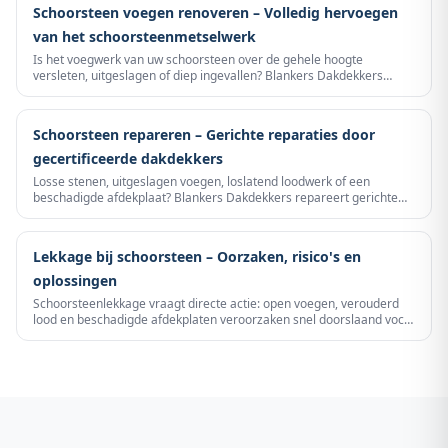
Schoorsteen voegen renoveren – Volledig hervoegen
van het schoorsteenmetselwerk
Is het voegwerk van uw schoorsteen over de gehele hoogte
versleten, uitgeslagen of diep ingevallen? Blankers Dakdekkers
renoveert het volledige voegwerk van uw schoorsteen – van
onderkant tot de bovenzijde – met vorstbestendige, waterafstotende
voegspecie en jarenlange garantie.
Schoorsteen repareren – Gerichte reparaties door
gecertificeerde dakdekkers
Losse stenen, uitgeslagen voegen, loslatend loodwerk of een
beschadigde afdekplaat? Blankers Dakdekkers repareert gerichte
schoorsteenschade snel en vakkundig – zonder dat u de gehele
schoorsteen hoeft te laten renoveren. Snelle respons, transparante
prijs en garantie op het werk.
Lekkage bij schoorsteen – Oorzaken, risico's en
oplossingen
Schoorsteenlekkage vraagt directe actie: open voegen, verouderd
lood en beschadigde afdekplaten veroorzaken snel doorslaand vocht
en gevolgschade. Blankers Dakdekkers spoort de bron op en
herstelt structureel.