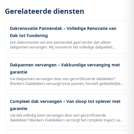
Gerelateerde diensten
Dakrenovatie Pannendak – Volledige Renovatie van
Dak tot Fundering
Een dakrenovatie van een pannendak gaat verder dan alleen
dakpannen vervangen. Wij renoveren het volledige dakpakket:
dakbeschot, folie, latten en pannen – voor een dak dat weer
tientallen jaren meegaat. Transparant geprijsd, met garantie.
Dakpannen vervangen – Vakkundige vervanging met
garantie
Uw dakpannen vervangen door een gecertificeerde dakdekker?
Blankers Dakdekkers vervangt losse pannen, herstelt gedeeltelijke
schade of legt een volledig nieuw pannendak – altijd transparant
geprijsd en met garantie.
Compleet dak vervangen – Van sloop tot oplever met
garantie
Uw dak volledig laten vervangen door een gecertificeerde
dakdekker? Blankers Dakdekkers verzorgt het complete traject: van
inspectie en sloopwerk tot nieuwe dakbedekking en garantie op het
eindresultaat.