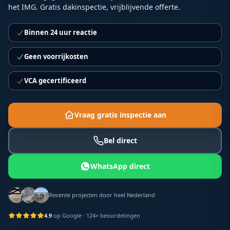
het IMG. Gratis dakinspectie, vrijblijvende offerte.
Binnen 24 uur reactie
Geen voorrijkosten
VCA gecertificeerd
Vraag gratis inspectie aan
Bel direct
WhatsApp direct
Recente projecten door heel Nederland
4.9
op Google
· 124+ beoordelingen