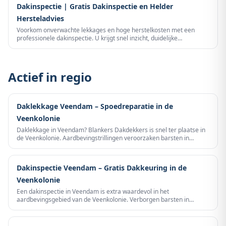
Dakinspectie | Gratis Dakinspectie en Helder
Hersteladvies
Voorkom onverwachte lekkages en hoge herstelkosten met een
professionele dakinspectie. U krijgt snel inzicht, duidelijke
prioriteiten en een eerlijk advies zonder verkooppraat.
Actief in regio
Daklekkage Veendam – Spoedreparatie in de
Veenkolonie
Daklekkage in Veendam? Blankers Dakdekkers is snel ter plaatse in
de Veenkolonie. Aardbevingstrillingen veroorzaken barsten in
nokvoegen, open polderwind brengt stormschade en
veenarbeiderswoning hebben verouderd loodwerk. Wij lokaliseren
het lek en repareren definitief. Bel 085 060 3283 voor spoedservice.
Dakinspectie Veendam – Gratis Dakkeuring in de
Veenkolonie
Een dakinspectie in Veendam is extra waardevol in het
aardbevingsgebied van de Veenkolonie. Verborgen barsten in
nokvoegen door aardbevingstrillingen zijn met het blote oog niet te
detecteren maar veroorzaken structurele lekkage. Blankers
Dakdekkers inspecteert grondig en stelt een rapport op — bruikbaar