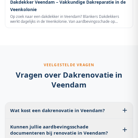
Dakdekker Veendam – Vakkundige Dakreparatie in de
voor IMG-schadeclaims. Gratis bij offerte-aanvraag.
Veenkolonie
Op zoek naar een dakdekker in Veendam? Blankers Dakdekkers
werkt dagelijks in de Veenkolonie. Van aardbevingsschade op
historische veenarbeiderswoning in Wildervank tot stormschade op
de open polders bij Stadskanaal — vakkundige dakreparatie met
gratis dakinspectie en vrijblijvende offerte. Bel 085 060 3283.
VEELGESTELDE VRAGEN
Vragen over
Dakrenovatie
in
Veendam
Wat kost een dakrenovatie in Veendam?
Een pannendak renovatie op een rijtjeswoning begint
Kunnen jullie aardbevingsschade
vanaf €3.800. Veenarbeiderswoning in Wildervank
documenteren bij renovatie in Veendam?
vragen soms iets meer door historische profielen. Altijd