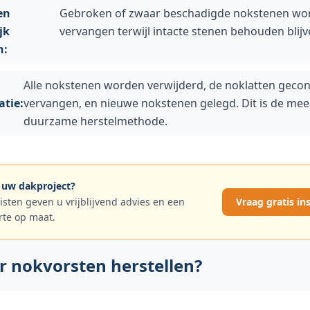
en
Gebroken of zwaar beschadigde nokstenen wo
jk
vervangen terwijl intacte stenen behouden blijv
n:
Alle nokstenen worden verwijderd, de noklatten gecon
tie:
vervangen, en nieuwe nokstenen gelegd. Dit is de mee
duurzame herstelmethode.
 uw dakproject?
isten geven u vrijblijvend advies en een
Vraag gratis in
rte op maat.
 nokvorsten herstellen?