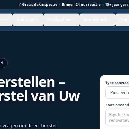
✓
Gratis dakinspectie · Binnen 24 uur reactie · 15+ jaar gara
es
Dakkapel
Werkgebied
Kennisbank
Proj
k door Blankers Dakdekkers in Noord-Nederland.
nd
rstellen –
Type aanvraa
stel van Uw
Korte omschr
 vragen om direct herstel.