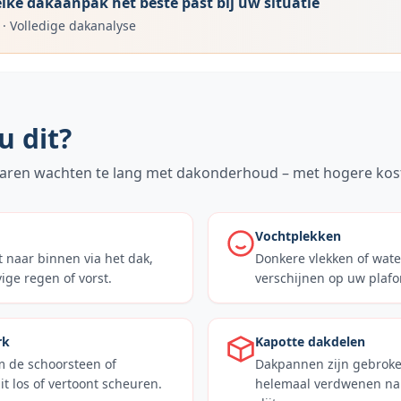
ke dakaanpak het beste past bij uw situatie
·
Volledige dakanalyse
u dit?
aren wachten te lang met dakonderhoud – met hogere kost
Vochtplekken
 naar binnen via het dak,
Donkere vlekken of wat
ige regen of vorst.
verschijnen op uw plaf
rk
Kapotte dakdelen
 de schoorsteen of
Dakpannen zijn gebroke
t los of vertoont scheuren.
helemaal verdwenen na 