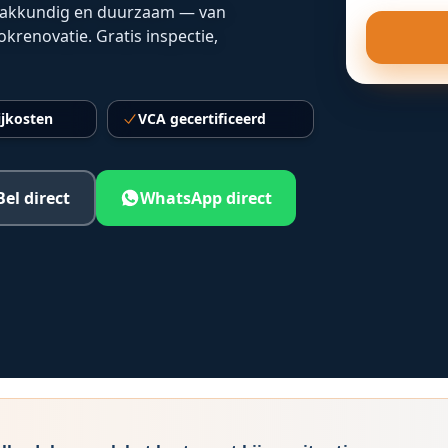
 vakkundig en duurzaam — van
renovatie. Gratis inspectie,
ijkosten
VCA gecertificeerd
Bel direct
WhatsApp direct