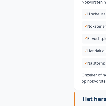
Nokvorsten m
U scheuren
Nokstenen 
Er vochtpl
Het dak ou
Na storm:
Onzeker of he
op
nokvorste
Het hers