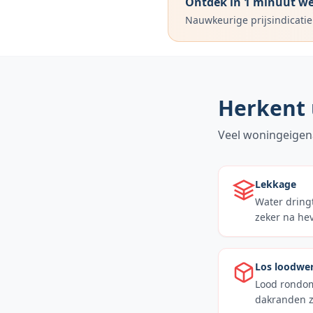
Ontdek in 1 minuut wel
Nauwkeurige prijsindicatie
Herkent 
Veel woningeigen
Lekkage
Water dringt
zeker na hev
Los loodwe
Lood rondom
dakranden zi