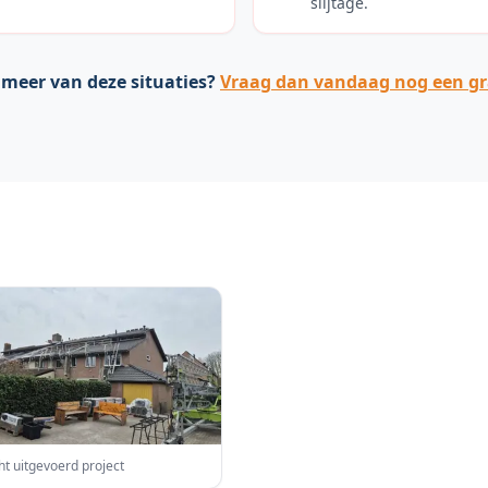
slijtage.
 meer van deze situaties?
Vraag dan vandaag nog een gra
ht uitgevoerd project