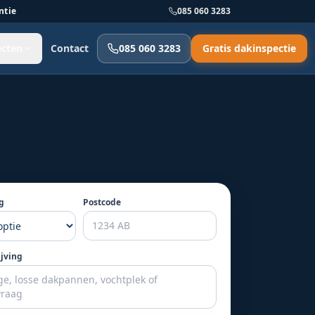
ntie
085 060 3283
ecten
Contact
085 060 3283
Gratis dakinspectie
g
Postcode
ijving