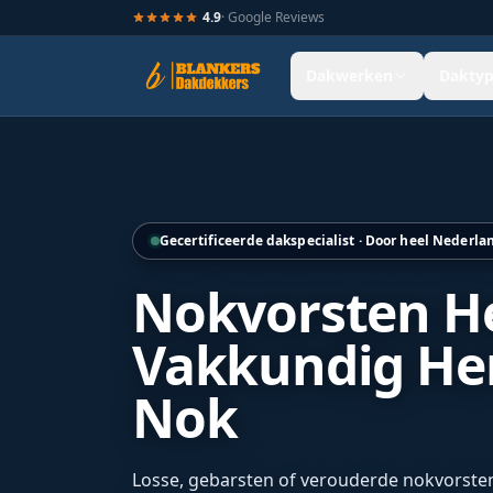
4.9
· Google Reviews
Dakwerken
Daktyp
Professioneel vervangen van nokvorsten op een pannenda
Gecertificeerde dakspecialist · Door heel Nederla
Nokvorsten He
Vakkundig Her
Nok
Losse, gebarsten of verouderde nokvorsten