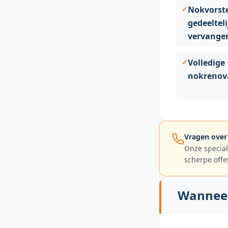
Nokvorst
gedeelteli
vervange
Volledige
nokrenova
Vragen over
Onze special
scherpe offe
Wanneer