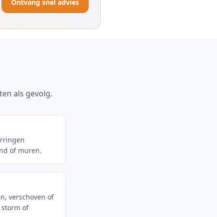
Ontvang snel advies
en als gevolg.
erringen
ond of muren.
n, verschoven of
storm of