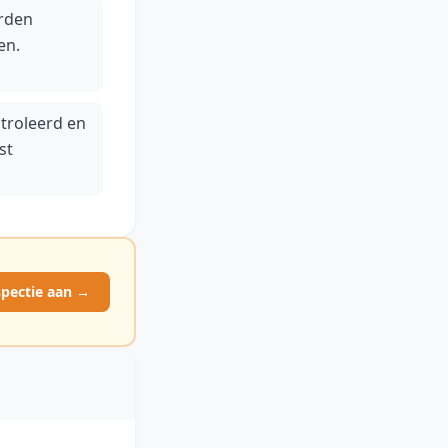
rden
en.
troleerd en
st
spectie aan →