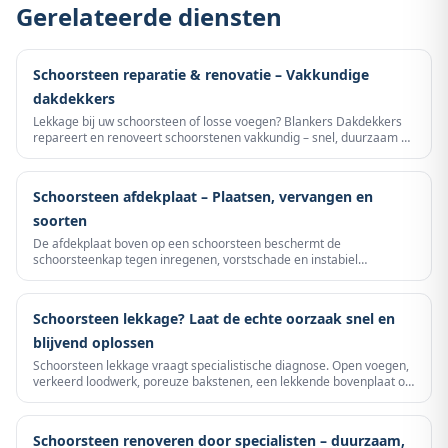
Gerelateerde diensten
Schoorsteen reparatie & renovatie – Vakkundige
dakdekkers
Lekkage bij uw schoorsteen of losse voegen? Blankers Dakdekkers
repareert en renoveert schoorstenen vakkundig – snel, duurzaam en
tegen een scherpe prijs.
Schoorsteen afdekplaat – Plaatsen, vervangen en
soorten
De afdekplaat boven op een schoorsteen beschermt de
schoorsteenkap tegen inregenen, vorstschade en instabiel
voegwerk. Een beschadigde of ontbrekende afdekplaat is een
veelvoorkomende oorzaak van schoorsteenlekkage.
Schoorsteen lekkage? Laat de echte oorzaak snel en
blijvend oplossen
Schoorsteen lekkage vraagt specialistische diagnose. Open voegen,
verkeerd loodwerk, poreuze bakstenen, een lekkende bovenplaat of
ontbrekend spouwlood laten water via de schoorsteen en het
omliggende dak naar binnen trekken. Blankers Dakdekkers spoort
de echte lekroute op en herstelt die structureel — snel, duidelijk en
Schoorsteen renoveren door specialisten – duurzaam,
zonder oppervlakkig oplapwerk.