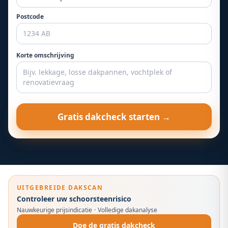
Postcode
Korte omschrijving
Gratis dakcheck starten →
UITGEBREIDE DAKSCAN
Controleer uw schoorsteenrisico
Nauwkeurige prijsindicatie
·
Volledige dakanalyse
Doe de gratis dakcheck