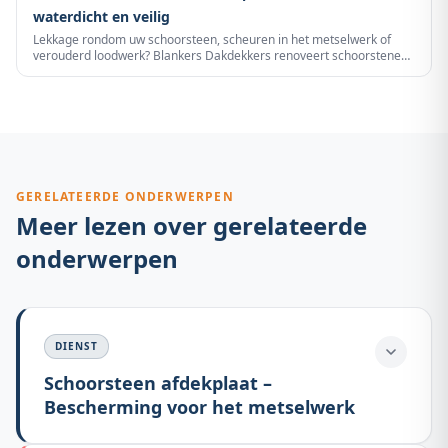
waterdicht en veilig
Lekkage rondom uw schoorsteen, scheuren in het metselwerk of
verouderd loodwerk? Blankers Dakdekkers renoveert schoorstenen
in heel Nederland met een technische totaal-aanpak: schoorsteen
voegen, lood vervangen, spouwlood aanbrengen, bovenplaat
herstellen, impregneren en waar nodig opnieuw opmetselen. U krijgt
een gratis inspectie met fotorapport, heldere offerte en duurzame
uitvoering door ervaren dak- en schoorsteenspecialisten.
GERELATEERDE ONDERWERPEN
Meer lezen over gerelateerde
onderwerpen
DIENST
Schoorsteen afdekplaat –
Bescherming voor het metselwerk