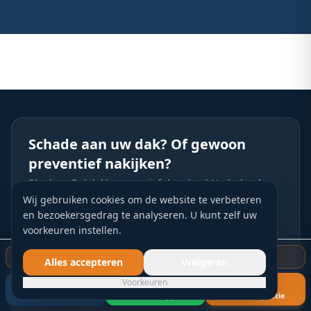
Schade aan uw dak? Of gewoon
preventief nakijken?
Blankers Dakdekkers – actief door heel Nederland.
Gratis inspectie, eerlijk advies.
Wij gebruiken cookies om de website te verbeteren
en bezoekersgedrag te analyseren. U kunt zelf uw
Bel direct
voorkeuren instellen.
Gratis inspectie aanvragen
Gratis dakinspectie starten
Alles accepteren
Weigeren
Spoedreparatie
Voorkeuren
Bel nu
WhatsApp
Gratis inspectie