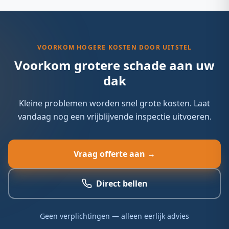
type, de afmetingen en eventuele bijkomende
plaatsen sterk af. Bovendien is correcte maatvoering en
werkzaamheden.
verankering essentieel voor een goede werking. Laat
plaatsing altijd uitvoeren door een gecertificeerde
dakdekker.
VOORKOM HOGERE KOSTEN DOOR UITSTEL
Voorkom grotere schade aan uw
dak
Kleine problemen worden snel grote kosten. Laat
vandaag nog een vrijblijvende inspectie uitvoeren.
Vraag offerte aan →
Direct bellen
Geen verplichtingen — alleen eerlijk advies